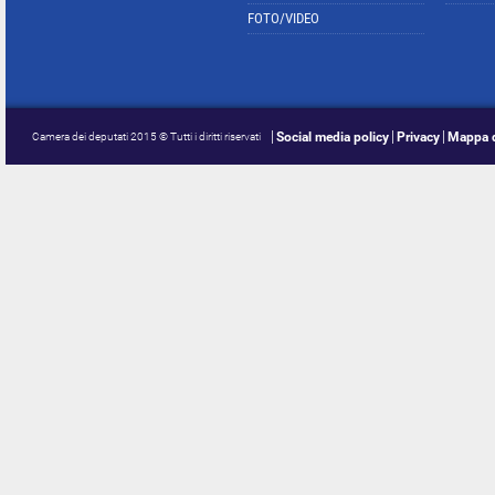
FOTO/VIDEO
Social media policy
Privacy
Mappa d
Camera dei deputati 2015 © Tutti i diritti riservati