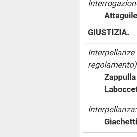
Interrogazione
Attagu
GIUSTIZIA.
Interpellanze 
regolamento)
Zappul
Labocc
Interpellanza:
Giache