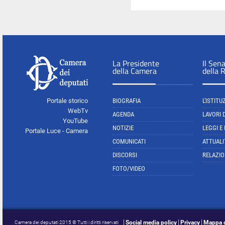
La Presidente
Il Sen
della Camera
della 
Portale storico
BIOGRAFIA
L'ISTITU
WebTv
AGENDA
LAVORI 
YouTube
NOTIZIE
LEGGI E
Portale Luce - Camera
COMUNICATI
ATTUALI
DISCORSI
RELAZIO
FOTO/VIDEO
Social media policy
Privacy
Mappa d
Camera dei deputati 2015 © Tutti i diritti riservati