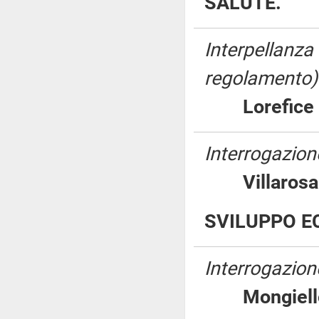
SALUTE.
Interpellanza
regolamento)
Lorefi
Interrogazione
Villar
SVILUPPO E
Interrogazion
Mongie