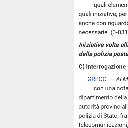
quali elementi si 
quali iniziative, 
anche con riguardo
necessarie. (3-03
Iniziative volte al
della polizia post
C) Interrogazione
GRECO
. —
Al Mi
con una nota firm
dipartimento della
autorità provinciali
polizia di Stato, fr
telecomunicazioni