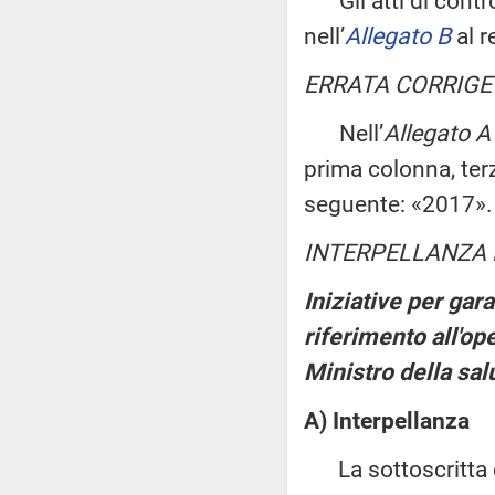
Gli atti di control
nell’
Allegato B
al r
ERRATA CORRIGE
Nell’
Allegato A
prima colonna, terz
seguente: «2017».
INTERPELLANZA 
Iniziative per gara
riferimento all'ope
Ministro della sal
A) Interpellanza
La sottoscritta c