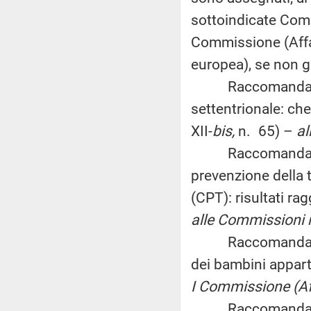
sottoindicate Commi
Commissione (Affar
europea), se non gi
Raccomandazione 
settentrionale: ch
XII-
bis,
n. 65) –
al
Raccomandazione
prevenzione della 
(CPT): risultati ra
alle Commissioni riu
Raccomandazione n
dei bambini appart
I Commissione (Aff
Raccomandazione