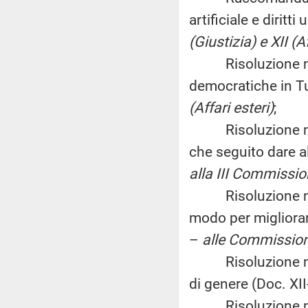
artificiale e diritti
(Giustizia) e XII (Af
Risoluzione n. 21
democratiche in Tu
(Affari esteri)
;
Risoluzione n. 21
che seguito dare a
alla III Commission
Risoluzione n. 2
modo per migliorare
–
alle Commissioni 
Risoluzione n. 21
di genere (Doc. XII
Risoluzione n. 2