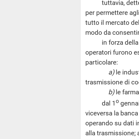
tuttavia, detto d
per permettere agli
tutto il mercato de
modo da consentire 
in forza della no
operatori furono es
particolare:
a)
le indust
trasmissione di codi
b)
le farm
o
dal 1
gennai
viceversa la banca 
operando su dati i
alla trasmissione; a