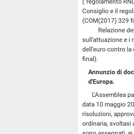
("regolamento RNL"
Consiglio e il reg
(COM(2017) 329 fi
Relazione della 
sull'attuazione e i
dell'euro contro l
final).
Annunzio di doc
d'Europa.
L'Assemblea parla
data 10 maggio 201
risoluzioni, appro
ordinaria, svoltas
sono assegnati, ai