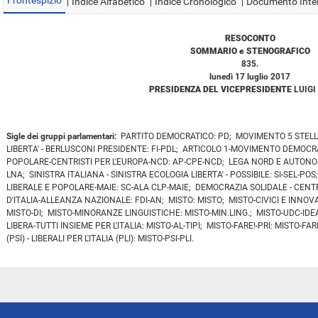
Frontespizio
Indice Alfabetico
Indice Cronologico
Documento Inte
RESOCONTO
SOMMARIO e STENOGRAFICO
835.
lunedì 17 luglio 2017
PRESIDENZA DEL VICEPRESIDENTE
LUIGI
Sigle dei gruppi parlamentari:
PARTITO DEMOCRATICO: PD; MOVIMENTO 5 STELLE:
LIBERTA' - BERLUSCONI PRESIDENTE: FI-PDL; ARTICOLO 1-MOVIMENTO DEMOC
POPOLARE-CENTRISTI PER L'EUROPA-NCD: AP-CPE-NCD; LEGA NORD E AUTONOMIE
LNA; SINISTRA ITALIANA - SINISTRA ECOLOGIA LIBERTA' - POSSIBILE: SI-SEL-P
LIBERALE E POPOLARE-MAIE: SC-ALA CLP-MAIE; DEMOCRAZIA SOLIDALE - CENT
D'ITALIA-ALLEANZA NAZIONALE: FDI-AN; MISTO: MISTO; MISTO-CIVICI E INNOVA
MISTO-DI; MISTO-MINORANZE LINGUISTICHE: MISTO-MIN.LING.; MISTO-UDC-IDE
LIBERA-TUTTI INSIEME PER L'ITALIA: MISTO-AL-TIPI; MISTO-FARE!-PRI: MISTO-F
(PSI) - LIBERALI PER L'ITALIA (PLI): MISTO-PSI-PLI.