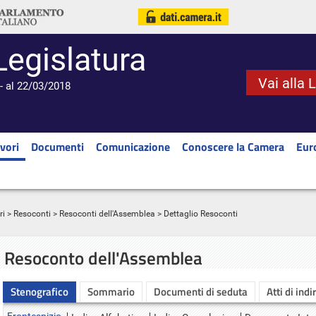
Legislatura
Vai alla 
- al 22/03/2018
vori
Documenti
Comunicazione
Conoscere la Camera
Eur
ri
>
Resoconti
>
Resoconti dell'Assemblea
> Dettaglio Resoconti
Resoconto dell'Assemblea
Stenografico
Sommario
Documenti di seduta
Atti di indi