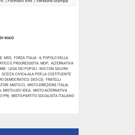
ro
Formato Xml
Versione Stampa
 DI MAIO
 M5S; FORZA ITALIA - IL POPOLO DELLA
RATICO E PROGRESSISTA: MDP; ALTERNATIVA
 - LEGA DEI POPOLI - NOI CON SALVINI:
OS; SCELTA CIVICA-ALA PER LA COSTITUENTE
RO DEMOCRATICO: DES-CD; FRATELLI
TORI: MISTO-CI; MISTO-DIREZIONE ITALIA:
A: MISTO-UDC-IDEA; MISTO-ALTERNATIVA
ARE!-PRI; MISTO-PARTITO SOCIALISTA ITALIANO