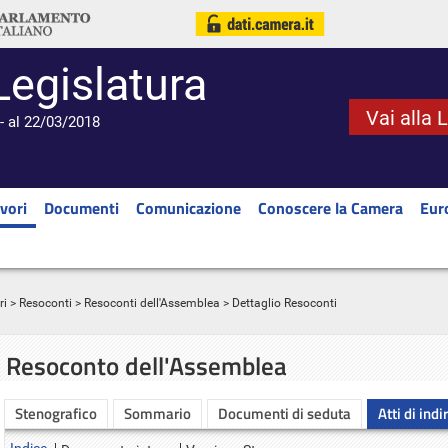
Legislatura
Vai alla 
- al 22/03/2018
vori
Documenti
Comunicazione
Conoscere la Camera
Eur
ri
>
Resoconti
>
Resoconti dell'Assemblea
> Dettaglio Resoconti
Resoconto dell'Assemblea
Stenografico
Sommario
Documenti di seduta
Atti di indi