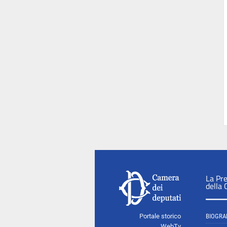
La Pr
della
Portale storico
BIOGRA
WebTv