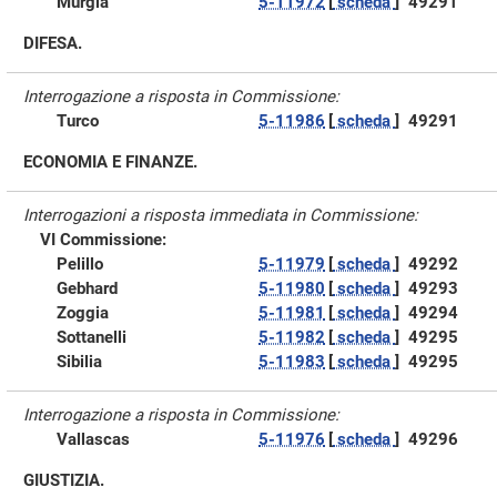
Murgia
5-11972
[
scheda
]
49291
DIFESA.
Interrogazione a risposta in Commissione:
Turco
5-11986
[
scheda
]
49291
ECONOMIA E FINANZE.
Interrogazioni a risposta immediata in Commissione:
VI Commissione:
Pelillo
5-11979
[
scheda
]
49292
Gebhard
5-11980
[
scheda
]
49293
Zoggia
5-11981
[
scheda
]
49294
Sottanelli
5-11982
[
scheda
]
49295
Sibilia
5-11983
[
scheda
]
49295
Interrogazione a risposta in Commissione:
Vallascas
5-11976
[
scheda
]
49296
GIUSTIZIA.