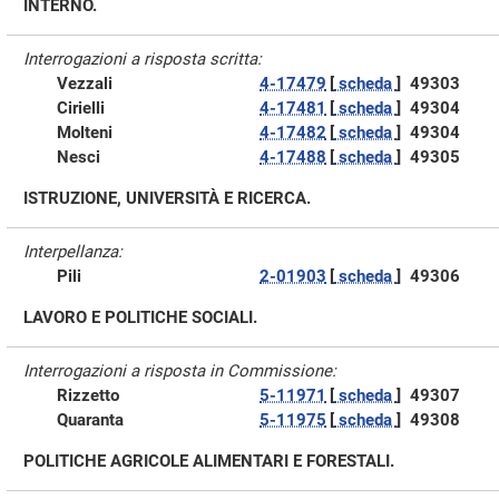
INTERNO.
Interrogazioni a risposta scritta:
Vezzali
4-17479
[
scheda
]
49303
Cirielli
4-17481
[
scheda
]
49304
Molteni
4-17482
[
scheda
]
49304
Nesci
4-17488
[
scheda
]
49305
ISTRUZIONE, UNIVERSITÀ E RICERCA.
Interpellanza:
Pili
2-01903
[
scheda
]
49306
LAVORO E POLITICHE SOCIALI.
Interrogazioni a risposta in Commissione:
Rizzetto
5-11971
[
scheda
]
49307
Quaranta
5-11975
[
scheda
]
49308
POLITICHE AGRICOLE ALIMENTARI E FORESTALI.