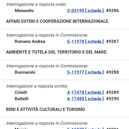
Interrogazione a risposta orale:
Menorello
3-03195
[
scheda
]
49286
AFFARI ESTERI E COOPERAZIONE INTERNAZIONALE.
Interrogazione a risposta in Commissione:
Romano Andrea
5-11978
[
scheda
]
49287
AMBIENTE E TUTELA DEL TERRITORIO E DEL MARE.
Interrogazione a risposta in Commissione:
Businarolo
5-11977
[
scheda
]
49288
Interrogazioni a risposta scritta:
Cirielli
4-17478
[
scheda
]
49289
Battelli
4-17485
[
scheda
]
49290
BENI E ATTIVITÀ CULTURALI E TURISMO.
Interrogazione a risposta in Commissione: