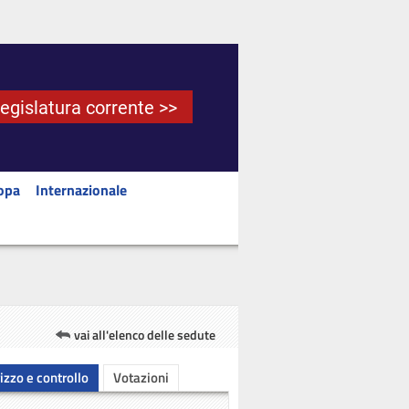
Legislatura corrente >>
opa
Internazionale
vai all'elenco delle sedute
rizzo e controllo
Votazioni