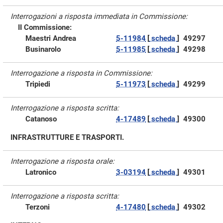
Interrogazioni a risposta immediata in Commissione:
II Commissione:
Maestri Andrea
5-11984
[
scheda
]
49297
Businarolo
5-11985
[
scheda
]
49298
Interrogazione a risposta in Commissione:
Tripiedi
5-11973
[
scheda
]
49299
Interrogazione a risposta scritta:
Catanoso
4-17489
[
scheda
]
49300
INFRASTRUTTURE E TRASPORTI.
Interrogazione a risposta orale:
Latronico
3-03194
[
scheda
]
49301
Interrogazione a risposta scritta:
Terzoni
4-17480
[
scheda
]
49302