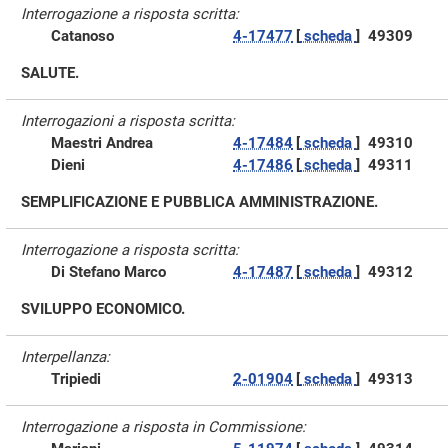
Interrogazione a risposta scritta:
Catanoso
4-17477
[
scheda
]
49309
SALUTE.
Interrogazioni a risposta scritta:
Maestri Andrea
4-17484
[
scheda
]
49310
Dieni
4-17486
[
scheda
]
49311
SEMPLIFICAZIONE E PUBBLICA AMMINISTRAZIONE.
Interrogazione a risposta scritta:
Di Stefano Marco
4-17487
[
scheda
]
49312
SVILUPPO ECONOMICO.
Interpellanza:
Tripiedi
2-01904
[
scheda
]
49313
Interrogazione a risposta in Commissione: