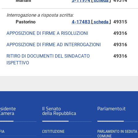
Mariani
5-11974
[
scheda
]
49314
Interrogazione a risposta scritta:
Pastorino
4-17483
[
scheda
]
49315
APPOSIZIONE DI FIRME A RISOLUZIONI
49316
APPOSIZIONE DI FIRME AD INTERROGAZIONI
49316
RITIRO DI DOCUMENTI DEL SINDACATO
49316
ISPETTIVO
esidente
Il Senato
Parlamento.it
 Camera
della Repubblica
FIA
L'ISTITUZIONE
PARLAMENTO IN SEDUTA
COMUNE