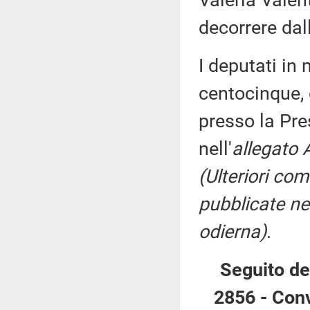
Valeria Valen
decorrere dal
I deputati i
centocinque, 
presso la Pre
nell'
allegato 
(Ulteriori co
pubblicate nel
odierna)
.
Seguito de
2856 - Conv