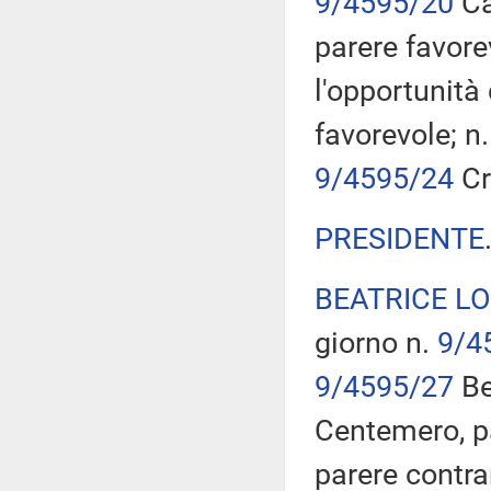
9/4595/20
Ca
parere favore
l'opportunità 
favorevole; n
9/4595/24
Cr
PRESIDENTE
BEATRICE L
giorno n.
9/4
9/4595/27
Be
Centemero, pa
parere contra