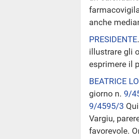
farmacovigila
anche mediant
PRESIDENTE
illustrare gli
esprimere il 
BEATRICE L
giorno n.
9/4
9/4595/3
Quin
Vargiu, parer
favorevole. O