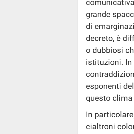
comunicativa
grande spacca
di emarginazi
decreto, è dif
o dubbiosi c
istituzioni. I
contraddizione
esponenti de
questo clima 
In particolar
cialtroni col