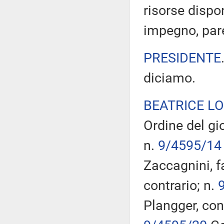
risorse dispon
impegno, pare
PRESIDENTE
diciamo.
BEATRICE L
Ordine del gi
n.
9/4595/14
Zaccagnini, f
contrario; n.
Plangger, con