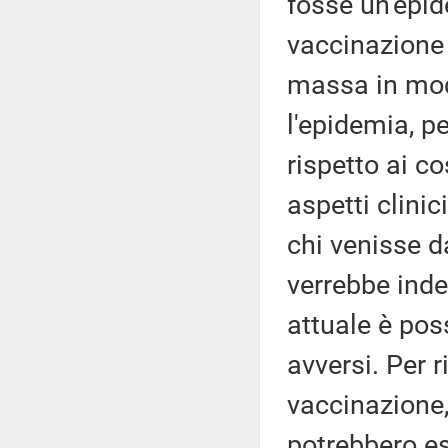
fosse un'epid
vaccinazione 
massa in modo
l'epidemia, p
rispetto ai co
aspetti clinic
chi venisse d
verrebbe inde
attuale è pos
avversi. Per r
vaccinazione,
potrebbero es