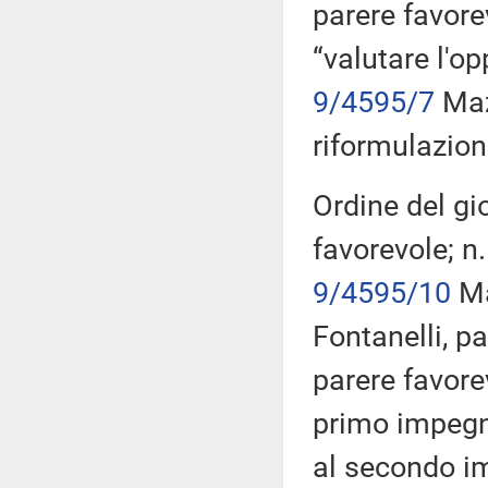
parere favor
“valutare l'op
9/4595/7
Mazz
riformulazione
Ordine del gi
favorevole; n
9/4595/10
Ma
Fontanelli, p
parere favore
primo impegno
al secondo im