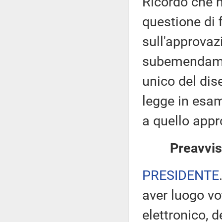
Ricordo che n
questione di 
sull'approva
subemendament
unico del dis
legge in esam
a quello appr
Preavvis
PRESIDENTE
aver luogo v
elettronico, 