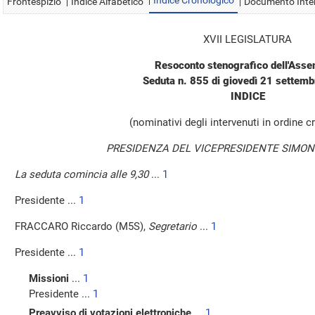
Indice Cronologico
Frontespizio
Indice Alfabetico
Documento Inte
XVII LEGISLATURA
Resoconto stenografico dell'Ass
Seduta n. 855 di giovedì 21 settem
INDICE
(nominativi degli intervenuti in ordine 
PRESIDENZA DEL VICEPRESIDENTE SIMON
La seduta comincia alle 9,30
...
1
Presidente ...
1
FRACCARO Riccardo (M5S),
Segretario
...
1
Presidente ...
1
Missioni
...
1
Presidente ...
1
Preavviso di votazioni elettroniche
...
1