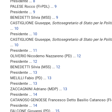
Presidente ...
8
PALESE Rocco (FI-PDL) ...
9
Presidente ...
9
BENEDETTI Silvia (M5S) ...
9
CASTIGLIONE Giuseppe,
Sottosegretario di Stato per le Polit
...
10
Presidente ...
10
CASTIGLIONE Giuseppe,
Sottosegretario di Stato per le Polit
...
10
Presidente ...
11
OLIVERIO Nicodemo Nazzareno (PD) ...
12
Presidente ...
12
BENEDETTI Silvia (M5S) ...
12
Presidente ...
13
MELILLI Fabio (PD) ...
13
Presidente ...
13
ZACCAGNINI Adriano (MDP) ...
13
Presidente ...
14
CATANOSO GENOESE Francesco Detto Basilio Catanoso (FI-
Presidente ...
14
FALCONE Giovanni (PD) ...
15