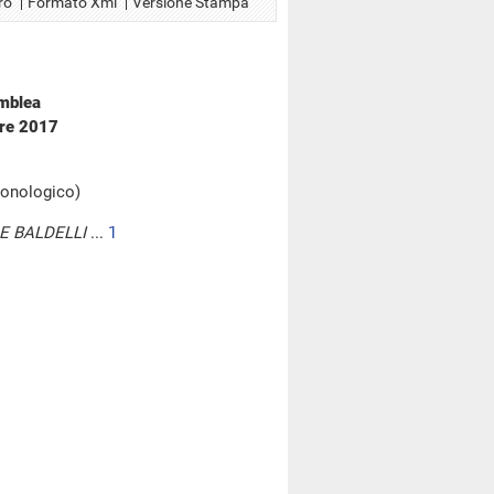
ro
Formato Xml
Versione Stampa
emblea
bre 2017
cronologico)
E BALDELLI
...
1