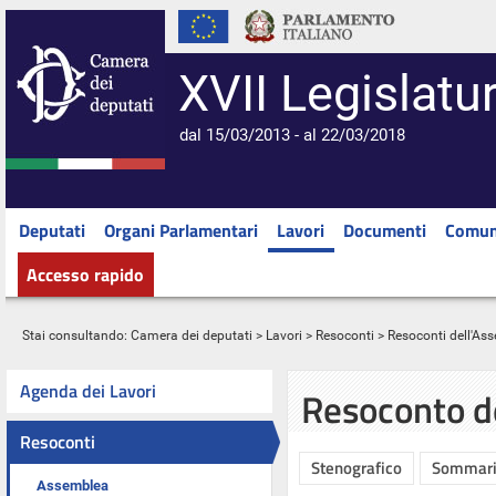
XVII Legislatu
dal 15/03/2013 - al 22/03/2018
Deputati
Organi Parlamentari
Lavori
Documenti
Comun
Accesso rapido
Stai consultando:
Camera dei deputati
>
Lavori
>
Resoconti
>
Resoconti dell'As
Agenda dei Lavori
Resoconto d
Resoconti
Stenografico
Sommar
Assemblea