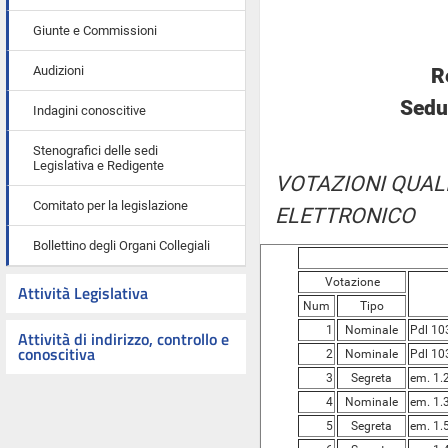
Giunte e Commissioni
Audizioni
R
Sedu
Indagini conoscitive
Stenografici delle sedi
Legislativa e Redigente
VOTAZIONI QUAL
Comitato per la legislazione
ELETTRONICO
Bollettino degli Organi Collegiali
Votazione
Attività Legislativa
Num
Tipo
1
Nominale
Pdl 103
Attività di indirizzo, controllo e
conoscitiva
2
Nominale
Pdl 103
3
Segreta
em. 1.
4
Nominale
em. 1.
5
Segreta
em. 1.