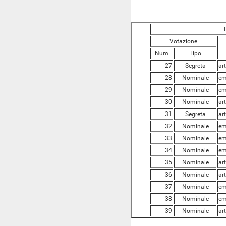
Votazione
Num
Tipo
27
Segreta
ar
28
Nominale
em
29
Nominale
em
30
Nominale
ar
31
Segreta
ar
32
Nominale
em
33
Nominale
em
34
Nominale
em
35
Nominale
ar
36
Nominale
ar
37
Nominale
em
38
Nominale
em
39
Nominale
ar