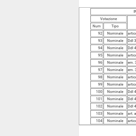
I
Votazione
Num
Tipo
92
Nominale
artic
93
Nominale
Ddl 3
94
Nominale
Ddl 4
95
Nominale
artic
96
Nominale
em. 
97
Nominale
em. 
98
Nominale
artic
99
Nominale
artic
100
Nominale
Ddl 4
101
Nominale
Ddl 4
102
Nominale
Ddl 4
103
Nominale
art. 
104
Nominale
artic