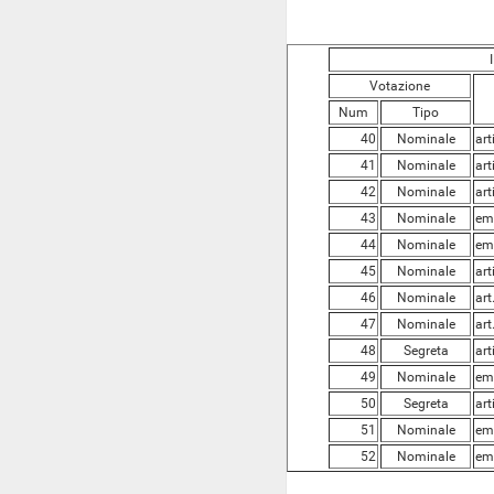
Votazione
Num
Tipo
40
Nominale
art
41
Nominale
art
42
Nominale
art
43
Nominale
em
44
Nominale
em
45
Nominale
art
46
Nominale
art
47
Nominale
art
48
Segreta
art
49
Nominale
em
50
Segreta
art
51
Nominale
em
52
Nominale
em