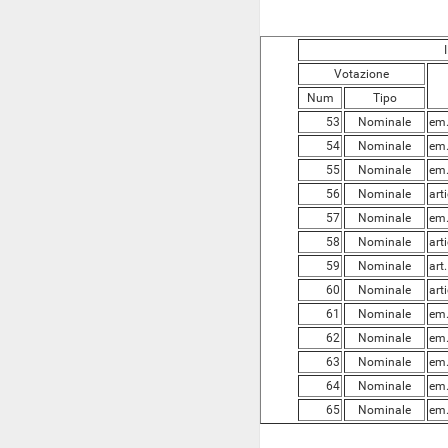
Votazione
Num
Tipo
53
Nominale
em.
54
Nominale
em.
55
Nominale
em.
56
Nominale
art
57
Nominale
em.
58
Nominale
art
59
Nominale
art
60
Nominale
art
61
Nominale
em.
62
Nominale
em.
63
Nominale
em.
64
Nominale
em.
65
Nominale
em.