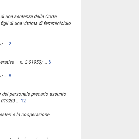
 di una sentenza della Corte
figli di una vittima di femminicidio
ze
...
2
perative – n. 2-01950)
...
6
ze
...
8
ne del personale precario assunto
2-01920)
...
12
 esteri e la cooperazione