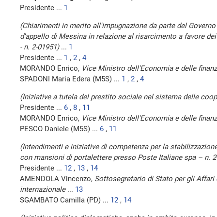
Presidente ...
1
(Chiarimenti in merito all'impugnazione da parte del Governo
d'appello di Messina in relazione al risarcimento a favore dei 
- n. 2-01951)
...
1
Presidente ...
1
,
2
,
4
MORANDO Enrico,
Vice Ministro dell'Economia e delle finan
SPADONI Maria Edera (M5S) ...
1
,
2
,
4
(Iniziative a tutela del prestito sociale nel sistema delle coo
Presidente ...
6
,
8
,
11
MORANDO Enrico,
Vice Ministro dell'Economia e delle finan
PESCO Daniele (M5S) ...
6
,
11
(Intendimenti e iniziative di competenza per la stabilizzazio
con mansioni di portalettere presso Poste Italiane spa – n. 
Presidente ...
12
,
13
,
14
AMENDOLA Vincenzo,
Sottosegretario di Stato per gli Affari
internazionale
...
13
SGAMBATO Camilla (PD) ...
12
,
14