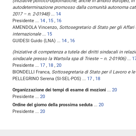
(Iniziative politico-diplomatiche, anche in ambito europeo, in
autodeterminazione promosso dalla comunità autonoma catal
2017 – n. 2-01948)
...
14
Presidente ...
14
,
15
,
16
AMENDOLA Vincenzo,
Sottosegretario di Stato per gli Affari
internazionale
...
15
GUIDESI Guido (LNA) ...
14
,
16
(Iniziative di competenza a tutela dei diritti sindacali in relaz
sindacale presso la Wartsila spa di Trieste – n. 2-01906)
...
1
Presidente ...
17
,
18
,
20
BIONDELLI Franca,
Sottosegretaria di Stato per il Lavoro e le
PELLEGRINO Serena (SI-SEL-POS) ...
17
,
18
Organizzazione dei tempi di esame di mozioni
...
20
Presidente ...
20
Ordine del giorno della prossima seduta
...
20
Presidente ...
20