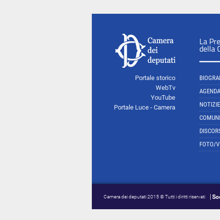
La Pr
della
Portale storico
BIOGRA
WebTv
AGEND
YouTube
NOTIZIE
Portale Luce - Camera
COMUNI
DISCOR
FOTO/V
So
Camera dei deputati 2015 © Tutti i diritti riservati