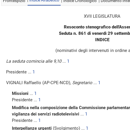
Indice Alfabetico
Frontespizio
Indice Cronologico
Documento Inte
XVII LEGISLATURA
Resoconto stenografico dell'Ass
Seduta n. 861 di venerdì 29 settem
INDICE
(nominativi degli intervenuti in ordine 
La seduta comincia alle 9,10
...
1
Presidente ...
1
VIGNALI Raffaello (AP-CPE-NCD),
Segretario
...
1
Missioni
...
1
Presidente ...
1
Modifica nella composizione della Commissione parlamentare 
vigilanza dei servizi radiotelevisivi
...
1
Presidente ...
1
Interpellanze urgenti
(Svolgimento) ...
1