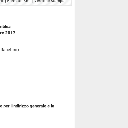
ro
Formato Xml
Versione Stampa
emblea
bre 2017
alfabetico)
per l'indirizzo generale e la