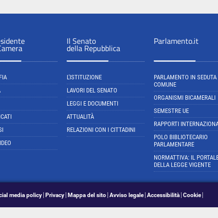
esidente
Il Senato
Parlamento.it
 Camera
della Repubblica
FIA
L'ISTITUZIONE
PARLAMENTO IN SEDUTA
COMUNE
A
LAVORI DEL SENATO
ORGANISMI BICAMERALI
LEGGI E DOCUMENTI
SEMESTRE UE
CATI
ATTUALITÀ
RAPPORTI INTERNAZIONA
SI
RELAZIONI CON I CITTADINI
POLO BIBLIOTECARIO
IDEO
PARLAMENTARE
NORMATTIVA: IL PORTAL
DELLA LEGGE VIGENTE
cial media policy
Privacy
Mappa del sito
Avviso legale
Accessibilità
Cookie