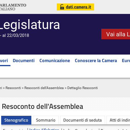
Legislatura
Vai alla 
- al 22/03/2018
vori
Documenti
Comunicazione
Conoscere la Camera
Eur
ri
>
Resoconti
>
Resoconti dell'Assemblea
> Dettaglio Resoconti
Resoconto dell'Assemblea
Stenografico
Sommario
Documenti di seduta
Atti di indi