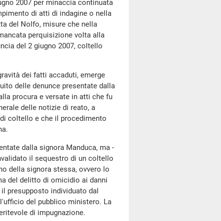
iugno 2007 per minaccia continuata
imento di atti di indagine o nella
ta del Nolfo, misure che nella
mancata perquisizione volta alla
ncia del 2 giugno 2007, coltello
gravità dei fatti accaduti, emerge
guito delle denunce presentate dalla
lla procura e versate in atti che fu
erale delle notizie di reato, a
 di coltello e che il procedimento
na.
entate dalla signora Manduca, ma -
validato il sequestro di un coltello
gno della signora stessa, ovvero lo
a del delitto di omicidio ai danni
 il presupposto individuato dal
ufficio del pubblico ministero. La
 meritevole di impugnazione.