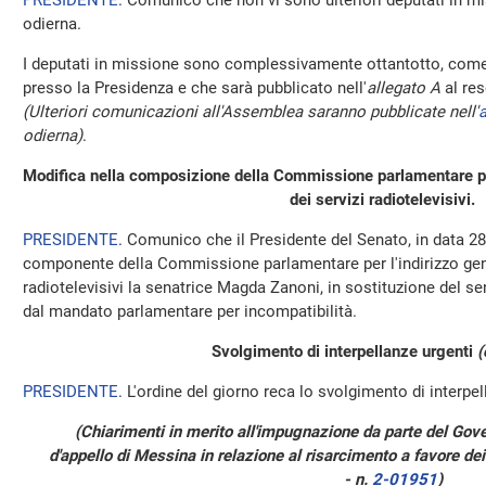
PRESIDENTE
. Comunico che non vi sono ulteriori deputati in mi
odierna.
I deputati in missione sono complessivamente ottantotto, come 
presso la Presidenza e che sarà pubblicato nell'
allegato A
al res
(Ulteriori comunicazioni all'Assemblea saranno pubblicate nell'
a
odierna)
.
Modifica nella composizione della Commissione parlamentare per 
dei servizi radiotelevisivi.
PRESIDENTE
. Comunico che il Presidente del Senato, in data 
componente della Commissione parlamentare per l'indirizzo gener
radiotelevisivi la senatrice Magda Zanoni, in sostituzione del
dal mandato parlamentare per incompatibilità.
Svolgimento di interpellanze urgenti
(
PRESIDENTE
. L'ordine del giorno reca lo svolgimento di interpel
(Chiarimenti in merito all'impugnazione da parte del Gov
d'appello di Messina in relazione al risarcimento a favore dei
- n.
2-01951
)