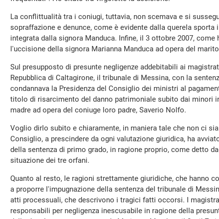
La conflittualità tra i coniugi, tuttavia, non scemava e si sussegu
sopraffazione e denunce, come è evidente dalla querela sporta 
integrata dalla signora Manduca. Infine, il 3 ottobre 2007, come h
l'uccisione della signora Marianna Manduca ad opera del marito
Sul presupposto di presunte negligenze addebitabili ai magistrati
Repubblica di Caltagirone, il tribunale di Messina, con la senten
condannava la Presidenza del Consiglio dei ministri al pagamen
titolo di risarcimento del danno patrimoniale subito dai minori i
madre ad opera del coniuge loro padre, Saverio Nolfo.
Voglio dirlo subito e chiaramente, in maniera tale che non ci si
Consiglio, a prescindere da ogni valutazione giuridica, ha avviat
della sentenza di primo grado, in ragione proprio, come detto dag
situazione dei tre orfani.
Quanto al resto, le ragioni strettamente giuridiche, che hanno c
a proporre l'impugnazione della sentenza del tribunale di Messin
atti processuali, che descrivono i tragici fatti occorsi. I magistra
responsabili per negligenza inescusabile in ragione della presun