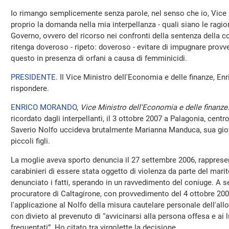
Io rimango semplicemente senza parole, nel senso che io, Vice M
proprio la domanda nella mia interpellanza - quali siano le ragio
Governo, ovvero del ricorso nei confronti della sentenza della c
ritenga doveroso - ripeto: doveroso - evitare di impugnare provv
questo in presenza di orfani a causa di femminicidi.
PRESIDENTE
. Il Vice Ministro dell'Economia e delle finanze, En
rispondere.
ENRICO MORANDO
,
Vice Ministro dell'Economia e delle finanze
ricordato dagli interpellanti, il 3 ottobre 2007 a Palagonia, centr
Saverio Nolfo uccideva brutalmente Marianna Manduca, sua gio
piccoli figli.
La moglie aveva sporto denuncia il 27 settembre 2006, rapprese
carabinieri di essere stata oggetto di violenza da parte del mari
denunciato i fatti, sperando in un ravvedimento del coniuge. A se
procuratore di Caltagirone, con provvedimento del 4 ottobre 200
l'applicazione al Nolfo della misura cautelare personale dell'al
con divieto al prevenuto di “avvicinarsi alla persona offesa e ai
frequentati”. Ho citato tra virgolette la decisione.