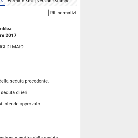
ro
Formato Xml
Versione Stampa
Rif. normativi
emblea
bre 2017
GI DI MAIO
 della seduta precedente.
seduta di ieri.
si intende approvato.