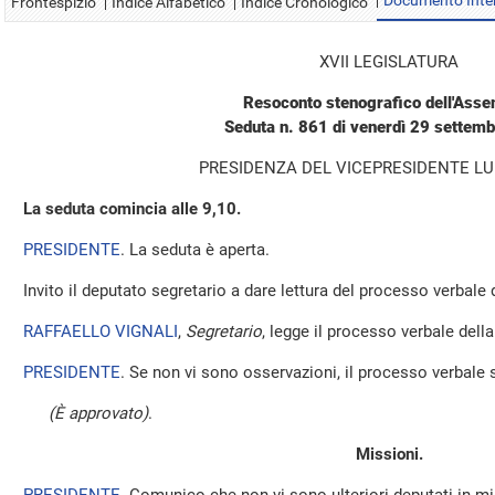
Documento Inte
Frontespizio
Indice Alfabetico
Indice Cronologico
XVII LEGISLATURA
Resoconto stenografico dell'Ass
Seduta n. 861 di venerdì 29 settem
PRESIDENZA DEL VICEPRESIDENTE LUI
La seduta comincia alle 9,10.
PRESIDENTE
. La seduta è aperta.
Invito il deputato segretario a dare lettura del processo verbale
RAFFAELLO VIGNALI
,
Segretario
, legge il processo verbale della 
PRESIDENTE
. Se non vi sono osservazioni, il processo verbale 
(È approvato)
.
Missioni.