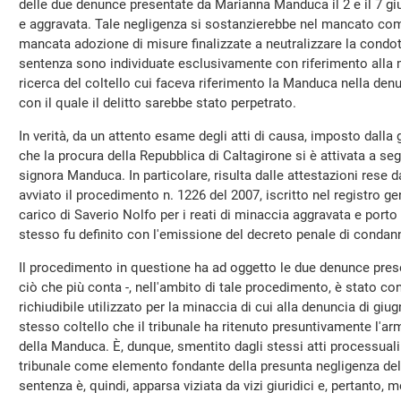
delle due denunce presentate da Marianna Manduca il 2 e il 7 g
e aggravata. Tale negligenza si sostanzierebbe nel mancato comp
mancata adozione di misure finalizzate a neutralizzare la condot
sentenza sono individuate esclusivamente con riferimento alla 
ricerca del coltello cui faceva riferimento la Manduca nella denu
con il quale il delitto sarebbe stato perpetrato.
In verità, da un attento esame degli atti di causa, imposto dalla 
che la procura della Repubblica di Caltagirone si è attivata a se
signora Manduca. In particolare, risulta dalle attestazioni rese da
avviato il procedimento n. 1226 del 2007, iscritto nel registro gen
carico di Saverio Nolfo per i reati di minaccia aggravata e porto
stesso fu definito con l'emissione del decreto penale di condan
Il procedimento in questione ha ad oggetto le due denunce pres
ciò che più conta -, nell'ambito di tale procedimento, è stato con
richiudibile utilizzato per la minaccia di cui alla denuncia di giu
stesso coltello che il tribunale ha ritenuto presuntivamente l'arm
della Manduca. È, dunque, smentito dagli stessi atti processuali
tribunale come elemento fondante della presunta negligenza dell'
sentenza è, quindi, apparsa viziata da vizi giuridici e, pertanto,