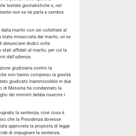
le testate giornalistiche e, nel
mente non se ne parla e sembra
alla marito con sei coltellate al
a stata minacciata dal marito, un ex
i denunciare dodici volte
tati affidati al marito, per cui la
ni dall'udienza.
azione giudiziaria contro la
, che non hanno compreso la gravità
stato giudicato inammissibile in due
llo di Messina ha condannato la
lio dei ministri debba risarcire i
pugnato la sentenza, cioè cosa è
ciso che la Presidenza dovesse
stata approvata la proposta di legge
ecide di impugnare la sentenza.