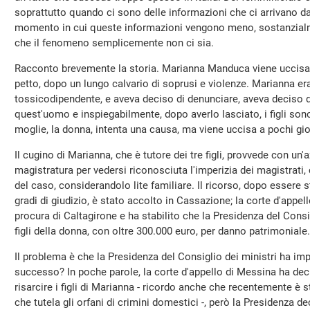
soprattutto quando ci sono delle informazioni che ci arrivano dal
momento in cui queste informazioni vengono meno, sostanzial
che il fenomeno semplicemente non ci sia.
Racconto brevemente la storia. Marianna Manduca viene uccisa d
petto, dopo un lungo calvario di soprusi e violenze. Marianna er
tossicodipendente, e aveva deciso di denunciare, aveva deciso d
quest'uomo e inspiegabilmente, dopo averlo lasciato, i figli sono s
moglie, la donna, intenta una causa, ma viene uccisa a pochi gior
Il cugino di Marianna, che è tutore dei tre figli, provvede con un'
magistratura per vedersi riconosciuta l'imperizia dei magistrati
del caso, considerandolo lite familiare. Il ricorso, dopo essere 
gradi di giudizio, è stato accolto in Cassazione; la corte d'appe
procura di Caltagirone e ha stabilito che la Presidenza del Consig
figli della donna, con oltre 300.000 euro, per danno patrimoniale.
Il problema è che la Presidenza del Consiglio dei ministri ha im
successo? In poche parole, la corte d'appello di Messina ha de
risarcire i figli di Marianna - ricordo anche che recentemente è 
che tutela gli orfani di crimini domestici -, però la Presidenza d