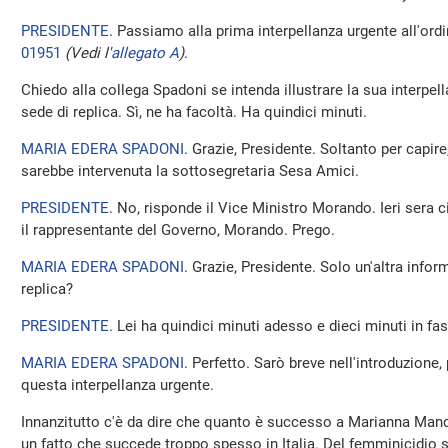
PRESIDENTE
. Passiamo alla prima interpellanza urgente all'ordi
01951
(Vedi l'
allegato A
)
.
Chiedo alla collega Spadoni se intenda illustrare la sua interpella
sede di replica. Sì, ne ha facoltà. Ha quindici minuti.
MARIA EDERA SPADONI
. Grazie, Presidente. Soltanto per capi
sarebbe intervenuta la sottosegretaria Sesa Amici.
PRESIDENTE
. No, risponde il Vice Ministro Morando. Ieri sera
il rappresentante del Governo, Morando. Prego.
MARIA EDERA SPADONI
. Grazie, Presidente. Solo un'altra infor
replica?
PRESIDENTE
. Lei ha quindici minuti adesso e dieci minuti in fas
MARIA EDERA SPADONI
. Perfetto. Sarò breve nell'introduzione
questa interpellanza urgente.
Innanzitutto c'è da dire che quanto è successo a Marianna Man
un fatto che succede troppo spesso in Italia. Del femminicidio 