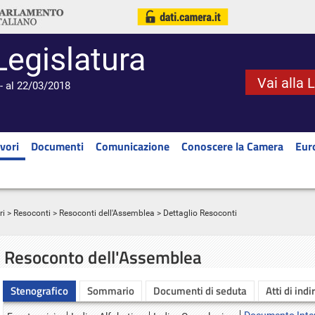
Legislatura
Vai alla 
- al 22/03/2018
vori
Documenti
Comunicazione
Conoscere la Camera
Eur
ri
>
Resoconti
>
Resoconti dell'Assemblea
> Dettaglio Resoconti
Resoconto dell'Assemblea
Stenografico
Sommario
Documenti di seduta
Atti di indi