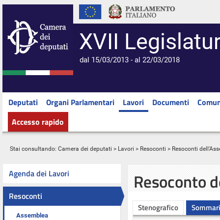
XVII Legislatu
dal 15/03/2013 - al 22/03/2018
Deputati
Organi Parlamentari
Lavori
Documenti
Comun
Accesso rapido
Stai consultando:
Camera dei deputati
>
Lavori
>
Resoconti
>
Resoconti dell'As
Agenda dei Lavori
Resoconto d
Resoconti
Stenografico
Sommar
Assemblea