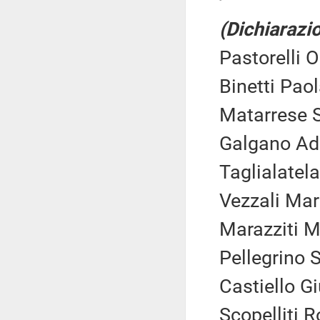
(Dichiarazio
Pastorelli O
Binetti Pao
Matarrese S
Galgano Adr
Taglialatela
Vezzali Mar
Marazziti M
Pellegrino 
Castiello G
Scopelliti 