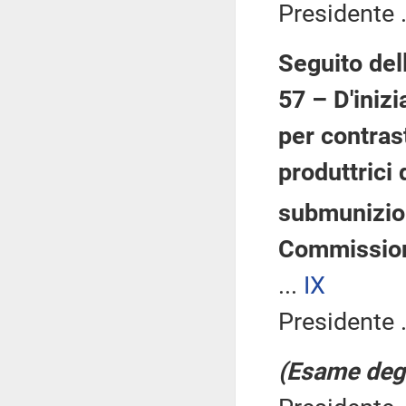
Presidente .
Seguito del
57 – D'inizi
per contras
produttrici
submunizion
Commission
...
IX
Presidente .
(Esame degli