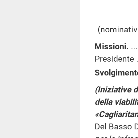
(nominativi
Missioni.
..
Presidente .
Svolgimento
(Iniziative 
della viabil
«Cagliaritan
Del Basso 