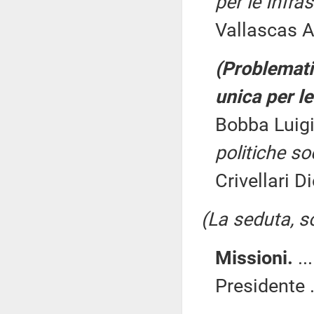
per le Infras
Vallascas A
(Problematic
unica per le
Bobba Luig
politiche soc
Crivellari D
(La seduta, so
Missioni.
..
Presidente .