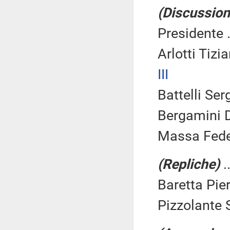
(Discussione
Presidente .
Arlotti Tizi
III
Battelli Ser
Bergamini D
Massa Feder
(Repliche)
.
Baretta Pier
Pizzolante 