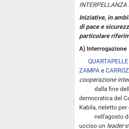
INTERPELLANZA 
Iniziative, in amb
di pace e sicurez
particolare riferi
A) Interrogazione
QUARTAPELLE
ZAMPA
e
CARROZ
cooperazione inte
dalla fine della 
democratica del C
Kabila, rieletto per
nell'agosto del 2
ucciso un
leader
st