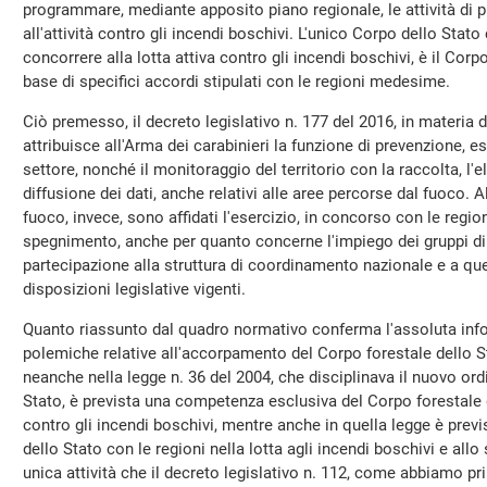
programmare, mediante apposito piano regionale, le attività di p
all'attività contro gli incendi boschivi. L'unico Corpo dello Stato 
concorrere alla lotta attiva contro gli incendi boschivi, è il Corpo
base di specifici accordi stipulati con le regioni medesime.
Ciò premesso, il decreto legislativo n. 177 del 2016, in materia d
attribuisce all'Arma dei carabinieri la funzione di prevenzione, e
settore, nonché il monitoraggio del territorio con la raccolta, l'e
diffusione dei dati, anche relativi alle aree percorse dal fuoco. A
fuoco, invece, sono affidati l'esercizio, in concorso con le region
spegnimento, anche per quanto concerne l'impiego dei gruppi di 
partecipazione alla struttura di coordinamento nazionale e a quel
disposizioni legislative vigenti.
Quanto riassunto dal quadro normativo conferma l'assoluta info
polemiche relative all'accorpamento del Corpo forestale dello S
neanche nella legge n. 36 del 2004, che disciplinava il nuovo or
Stato, è prevista una competenza esclusiva del Corpo forestale de
contro gli incendi boschivi, mentre anche in quella legge è prev
dello Stato con le regioni nella lotta agli incendi boschivi e al
unica attività che il decreto legislativo n. 112, come abbiamo p