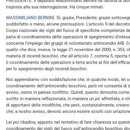
PRESIDENTE
. Il deputato Massimiliano Bernini ha facoltà di dic
risposta alla sua interrogazione. Ha cinque minuti.
MASSIMILIANO BERNINI
. Sì, grazie, Presidente, grazie sottoseg
soddisfatto o meno, alcune precisazioni. L'articolo 9 del decreto l
Corpo nazionale dei vigili del fuoco di specifiche competenze de
parla di coordinamento delle operazioni di spegnimento d'intesa
concerne l'impiego dei gruppi di volontariato antincendio AIB.
quello che dice, invece, la legge 21 novembre del 2000, n. 353, 
materia di incendi boschivi, che all'articolo 7, comma 5, riporta
il coordinamento delle operazioni a terra anche ai fini dell'effica
per lo spegnimento degli incendi boschivi.
Noi apprendiamo con soddisfazione che, in qualche modo, lei ogg
coordinamento dell'antincendio boschivo, però mi consenta di di
avviso, vanno in palese conflitto. Quindi, questo dimostra come 
scritto in maniera raffazzonata, in maniera un po' affrettata, e 
di apportarvi delle modifiche, che però, sostanzialmente, creano 
che, a nostro avviso, devono ancora essere sciolti con un'azion
Lei poi ribadiva, appunto nel tentativo di fare chiarezza su quest
coordinamento dei vigili del fuoco sull'antincendio boschivo d