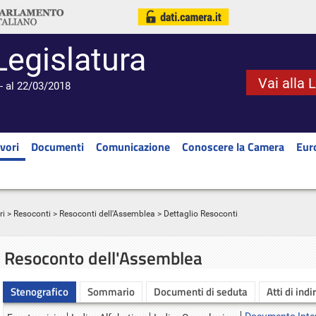
Legislatura
Vai alla 
- al 22/03/2018
vori
Documenti
Comunicazione
Conoscere la Camera
Eur
ri
>
Resoconti
>
Resoconti dell'Assemblea
> Dettaglio Resoconti
Resoconto dell'Assemblea
Stenografico
Sommario
Documenti di seduta
Atti di indi