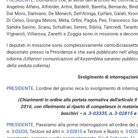
PRESIDENTE
. Comunico che, ai sensi dell'articolo 46, comma 2
Angelino Alfano, Alfreider, Artini, Baldelli, Baretta, Bernardo, B
Dal Moro, Damiano, De Menech, Dell'Aringa, Epifani, Galati, Kron
Di Celso, Giorgia Meloni, Meta, Orfini, Paglia, Pes, Francesco S
Sandra Savino, Scanu, Schullian, Sereni, Sibilia, Tancredi, Taranto
Vignaroli, Villarosa, Zanetti e Zoggia sono in missione a decorr
I deputati in missione sono complessivamente centodiciassette,
depositato presso la Presidenza e che sarà pubblicato nell'
alleg
odierna
(Ulteriori comunicazioni all'Assemblea saranno pubblica
della seduta odierna)
.
Svolgimento di interrogazioni
PRESIDENTE
. L'ordine del giorno reca lo svolgimento di interrog
(Chiarimenti in ordine alla portata normativa dell'articolo 9
2016, con riferimento al riparto di competenze in materia d
boschivi – n.
3-03335
, n.
3-02815
e 
PRESIDENTE
. Passiamo alla prime interrogazioni all'ordine del 
n.
3-03335
, Terzoni ed altri n.
3-02815
e Terzoni e Busto n.
3-033