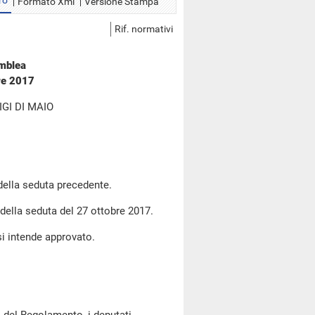
ro
Formato Xml
Versione Stampa
Rif. normativi
emblea
re 2017
GI DI MAIO
 della seduta precedente.
 della seduta del 27 ottobre 2017.
si intende approvato.