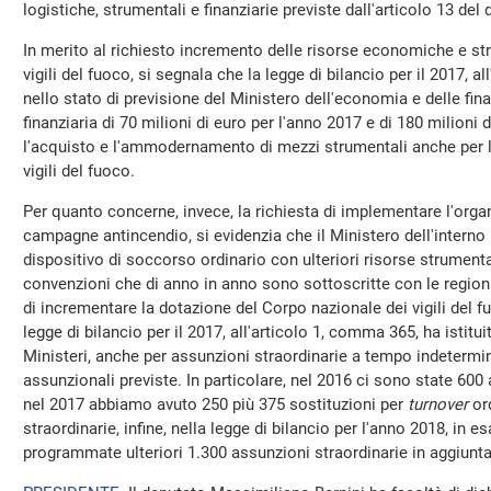
logistiche, strumentali e finanziarie previste dall'articolo 13 del 
In merito al richiesto incremento delle risorse economiche e st
vigili del fuoco, si segnala che la legge di bilancio per il 2017, al
nello stato di previsione del Ministero dell'economia e delle fi
finanziaria di 70 milioni di euro per l'anno 2017 e di 180 milioni
l'acquisto e l'ammodernamento di mezzi strumentali anche per l
vigili del fuoco.
Per quanto concerne, invece, la richiesta di implementare l'orga
campagne antincendio, si evidenzia che il Ministero dell'intern
dispositivo di soccorso ordinario con ulteriori risorse strumenta
convenzioni che di anno in anno sono sottoscritte con le regioni
di incrementare la dotazione del Corpo nazionale dei vigili del 
legge di bilancio per il 2017, all'articolo 1, comma 365, ha istitui
Ministeri, anche per assunzioni straordinarie a tempo indetermin
assunzionali previste. In particolare, nel 2016 ci sono state 60
nel 2017 abbiamo avuto 250 più 375 sostituzioni per
turnover
ord
straordinarie, infine, nella legge di bilancio per l'anno 2018, in 
programmate ulteriori 1.300 assunzioni straordinarie in aggiunt