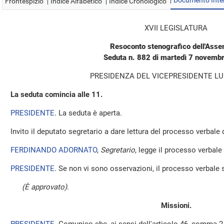
Documento Inte
Frontespizio
Indice Alfabetico
Indice Cronologico
XVII LEGISLATURA
Resoconto stenografico dell'Ass
Seduta n. 882 di martedì 7 novemb
PRESIDENZA DEL VICEPRESIDENTE LUI
La seduta comincia alle 11.
PRESIDENTE
. La seduta è aperta.
Invito il deputato segretario a dare lettura del processo verbale
FERDINANDO ADORNATO
,
Segretario
, legge il processo verbale
PRESIDENTE
. Se non vi sono osservazioni, il processo verbale 
(È approvato)
.
Missioni.