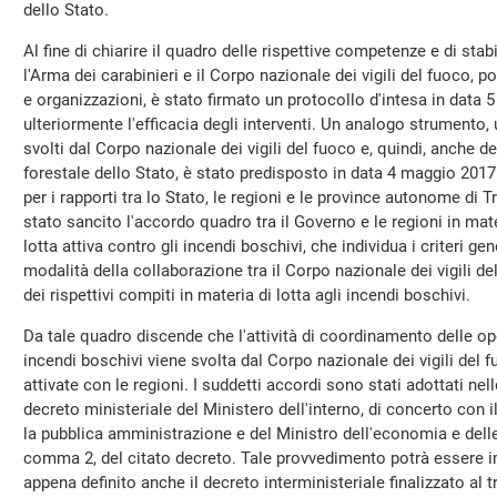
dello Stato.
Al fine di chiarire il quadro delle rispettive competenze e di stabi
l'Arma dei carabinieri e il Corpo nazionale dei vigili del fuoco, p
e organizzazioni, è stato firmato un protocollo d'intesa in data 5
ulteriormente l'efficacia degli interventi. Un analogo strumento, 
svolti dal Corpo nazionale dei vigili del fuoco e, quindi, anche d
forestale dello Stato, è stato predisposto in data 4 maggio 20
per i rapporti tra lo Stato, le regioni e le province autonome di T
stato sancito l'accordo quadro tra il Governo e le regioni in mat
lotta attiva contro gli incendi boschivi, che individua i criteri gener
modalità della collaborazione tra il Corpo nazionale dei vigili del
dei rispettivi compiti in materia di lotta agli incendi boschivi.
Da tale quadro discende che l'attività di coordinamento delle o
incendi boschivi viene svolta dal Corpo nazionale dei vigili del 
attivate con le regioni. I suddetti accordi sono stati adottati ne
decreto ministeriale del Ministero dell'interno, di concerto con i
la pubblica amministrazione e del Ministro dell'economia e delle f
comma 2, del citato decreto. Tale provvedimento potrà essere
appena definito anche il decreto interministeriale finalizzato al 