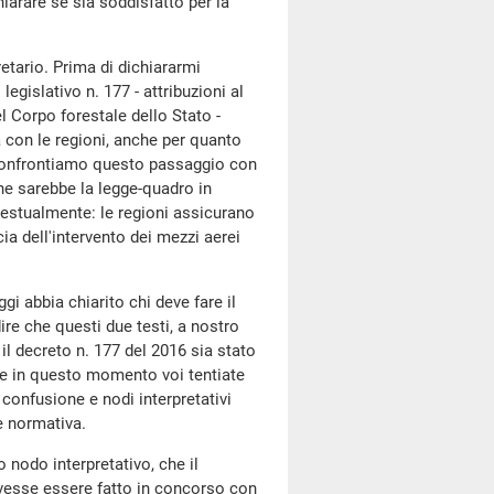
hiarare se sia soddisfatto per la
retario. Prima di dichiararmi
egislativo n. 177 - attribuzioni al
l Corpo forestale dello Stato -
 con le regioni, anche per quanto
 Confrontiamo questo passaggio con
che sarebbe la legge-quadro in
 testualmente: le regioni assicurano
cia dell'intervento dei mezzi aerei
i abbia chiarito chi deve fare il
re che questi due testi, a nostro
il decreto n. 177 del 2016 sia stato
che in questo momento voi tentiate
confusione e nodi interpretativi
e normativa.
o nodo interpretativo, che il
ovesse essere fatto in concorso con