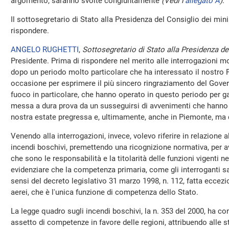
argomento, saranno svolte congiuntamente
(Vedi l'
allegato A
)
.
Il sottosegretario di Stato alla Presidenza del Consiglio dei mini
rispondere.
ANGELO RUGHETTI
,
Sottosegretario di Stato alla Presidenza del
Presidente. Prima di rispondere nel merito alle interrogazioni m
dopo un periodo molto particolare che ha interessato il nostro 
occasione per esprimere il più sincero ringraziamento del Governo 
fuoco in particolare, che hanno operato in questo periodo per gara
messa a dura prova da un susseguirsi di avvenimenti che hanno ca
nostra estate pregressa e, ultimamente, anche in Piemonte, ma
Venendo alla interrogazioni, invece, volevo riferire in relazione
incendi boschivi, premettendo una ricognizione normativa, per a
che sono le responsabilità e la titolarità delle funzioni vigenti ne
evidenziare che la competenza primaria, come gli interroganti sann
sensi del decreto legislativo 31 marzo 1998, n. 112, fatta ecce
aerei, che è l'unica funzione di competenza dello Stato.
La legge quadro sugli incendi boschivi, la n. 353 del 2000, ha c
assetto di competenze in favore delle regioni, attribuendo alle st