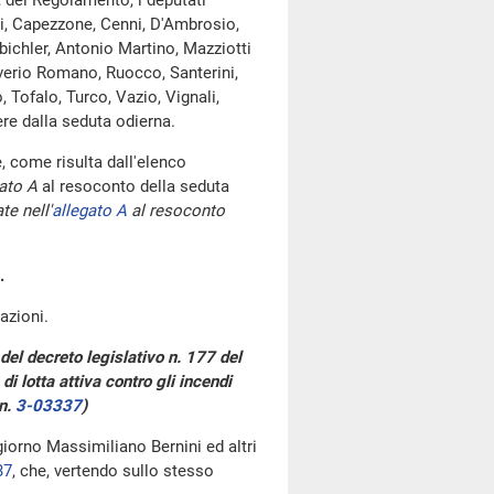
, del Regolamento, i deputati
indi, Capezzone, Cenni, D'Ambrosio,
bichler, Antonio Martino, Mazziotti
averio Romano, Ruocco, Santerini,
, Tofalo, Turco, Vazio, Vignali,
ere dalla seduta odierna.
 come risulta dall'elenco
ato A
al resoconto della seduta
te nell'
allegato A
al resoconto
.
azioni.
 del decreto legislativo n. 177 del
i lotta attiva contro gli incendi
n.
3-03337
)
giorno Massimiliano Bernini ed altri
37
, che, vertendo sullo stesso