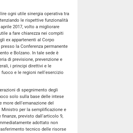
lire ogni utile sinergia operativa tra
otenziando le rispettive funzionalità
 aprile 2017, volto a migliorare
utile a fare chiarezza nei compiti
egli ex appartenenti al Corpo
17 presso la Conferenza permanente
rento e Bolzano. In tale sede è
eria di previsione, prevenzione e
ali, i principi direttivi e le
 fuoco e le regioni nell'esercizio
perazioni di spegnimento degli
fuoco solo sulla base delle intese
lle more dell'emanazione del
l Ministro per la semplificazione e
inanze, previsto dall'articolo 9,
 immediatamente adottato non
trasferimento tecnico delle risorse