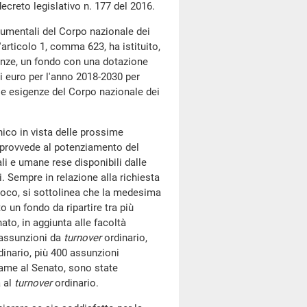
decreto legislativo n. 177 del 2016.
rumentali del Corpo nazionale dei
l'articolo 1, comma 623, ha istituito,
nanze, un fondo con una dotazione
 di euro per l'anno 2018-2030 per
e esigenze del Corpo nazionale dei
nico in vista delle prossime
o provvede al potenziamento del
li e umane rese disponibili dalle
. Sempre in relazione alla richiesta
fuoco, si sottolinea che la medesima
to un fondo da ripartire tra più
ato, in aggiunta alle facoltà
0 assunzioni da
turnover
ordinario,
inario, più 400 assunzioni
esame al Senato, sono state
a al
turnover
ordinario.