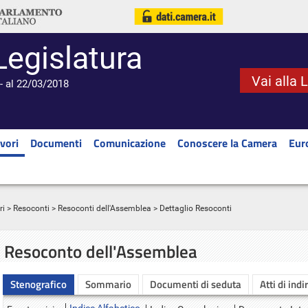
Legislatura
Vai alla 
- al 22/03/2018
vori
Documenti
Comunicazione
Conoscere la Camera
Eur
ri
>
Resoconti
>
Resoconti dell'Assemblea
> Dettaglio Resoconti
Resoconto dell'Assemblea
Stenografico
Sommario
Documenti di seduta
Atti di indi