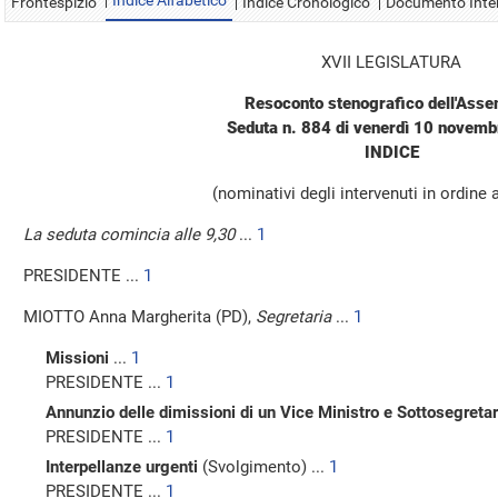
Indice Alfabetico
Frontespizio
Indice Cronologico
Documento Inte
XVII LEGISLATURA
Resoconto stenografico dell'Ass
Seduta n. 884 di venerdì 10 novem
INDICE
(nominativi degli intervenuti in ordine 
La seduta comincia alle 9,30
...
1
PRESIDENTE ...
1
MIOTTO Anna Margherita (PD),
Segretaria
...
1
Missioni
...
1
PRESIDENTE ...
1
Annunzio delle dimissioni di un Vice Ministro e Sottosegretar
PRESIDENTE ...
1
Interpellanze urgenti
(Svolgimento) ...
1
PRESIDENTE ...
1