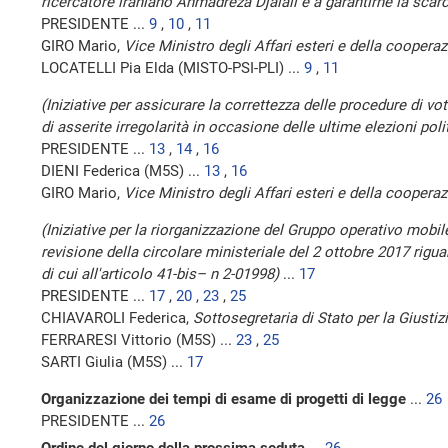
ricercatore iraniano Ahmadreza Djalali e a garantirne la scar
PRESIDENTE ...
9
,
10
,
11
GIRO Mario,
Vice Ministro degli Affari esteri e della coopera
LOCATELLI Pia Elda (MISTO-PSI-PLI) ...
9
,
11
(Iniziative per assicurare la correttezza delle procedure di voto 
di asserite irregolarità in occasione delle ultime elezioni pol
PRESIDENTE ...
13
,
14
,
16
DIENI Federica (M5S) ...
13
,
16
GIRO Mario,
Vice Ministro degli Affari esteri e della coopera
(Iniziative per la riorganizzazione del Gruppo operativo mobile
revisione della circolare ministeriale del 2 ottobre 2017 rigua
di cui all'articolo 41-bis– n 2-01998)
...
17
PRESIDENTE ...
17
,
20
,
23
,
25
CHIAVAROLI Federica,
Sottosegretaria di Stato per la Giustiz
FERRARESI Vittorio (M5S) ...
23
,
25
SARTI Giulia (M5S) ...
17
Organizzazione dei tempi di esame di progetti di legge
...
26
PRESIDENTE ...
26