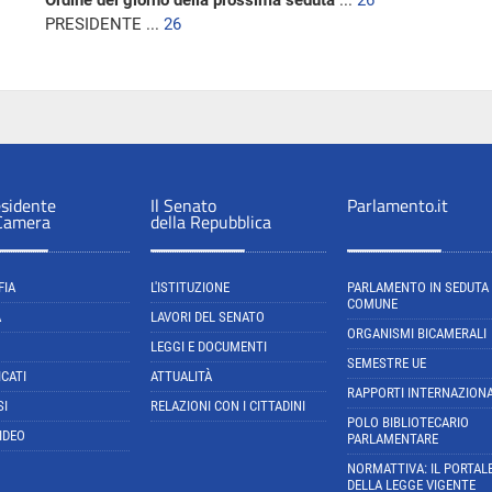
Ordine del giorno della prossima seduta
...
26
PRESIDENTE ...
26
esidente
Il Senato
Parlamento.it
 Camera
della Repubblica
FIA
L'ISTITUZIONE
PARLAMENTO IN SEDUTA
COMUNE
A
LAVORI DEL SENATO
ORGANISMI BICAMERALI
LEGGI E DOCUMENTI
SEMESTRE UE
CATI
ATTUALITÀ
RAPPORTI INTERNAZIONA
SI
RELAZIONI CON I CITTADINI
POLO BIBLIOTECARIO
IDEO
PARLAMENTARE
NORMATTIVA: IL PORTAL
DELLA LEGGE VIGENTE