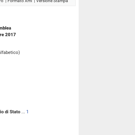
ro
Formato Xml
Versione Stampa
emblea
bre 2017
alfabetico)
io di Stato
...
1