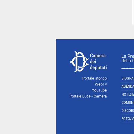
La Pr
della
Portale storico
BIOGRA
WebTv
AGEND
YouTube
NOTIZIE
Portale Luce - Camera
COMUNI
DISCOR
FOTO/V