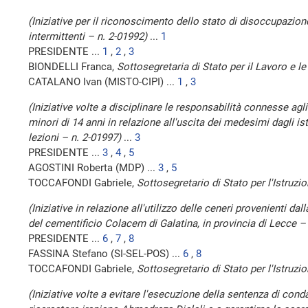
(Iniziative per il riconoscimento dello stato di disoccupazione
intermittenti – n. 2-01992)
...
1
PRESIDENTE ...
1
,
2
,
3
BIONDELLI Franca,
Sottosegretaria di Stato per il Lavoro e le
CATALANO Ivan (MISTO-CIPI) ...
1
,
3
(Iniziative volte a disciplinare le responsabilità connesse agli
minori di 14 anni in relazione all'uscita dei medesimi dagli ist
lezioni – n. 2-01997)
...
3
PRESIDENTE ...
3
,
4
,
5
AGOSTINI Roberta (MDP) ...
3
,
5
TOCCAFONDI Gabriele,
Sottosegretario di Stato per l'Istruzion
(Iniziative in relazione all'utilizzo delle ceneri provenienti da
del cementificio Colacem di Galatina, in provincia di Lecce –
PRESIDENTE ...
6
,
7
,
8
FASSINA Stefano (SI-SEL-POS) ...
6
,
8
TOCCAFONDI Gabriele,
Sottosegretario di Stato per l'Istruzion
(Iniziative volte a evitare l'esecuzione della sentenza di co