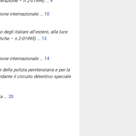
cerazione – n 2-01994)
...
9
zione internazionale
...
10
degli italiani all'estero, alla luce
itiche – n 2-01995)
...
13
zione internazionale
...
14
 della polizia penitenziaria e per la
rdante il circuito detentivo speciale
ia
...
20