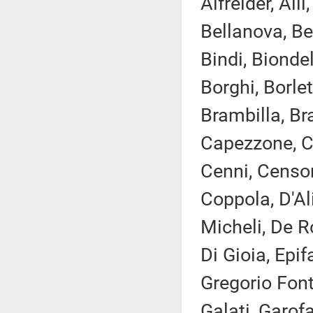
Alfreider, All
Bellanova, Be
Bindi, Bionde
Borghi, Borle
Brambilla, Bra
Capezzone, Ca
Cenni, Censore
Coppola, D'A
Micheli, De R
Di Gioia, Epif
Gregorio Font
Galati, Garofan