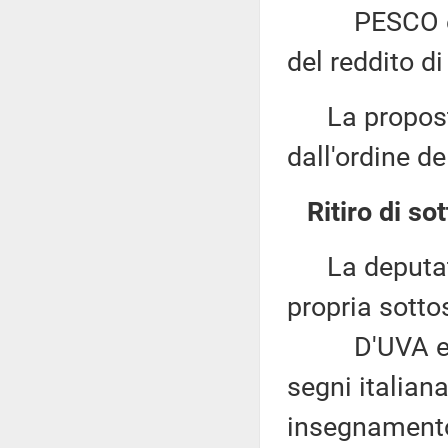
PESCO ed alt
del reddito d
La proposta 
dall'ordine de
Ritiro di so
La deputata 
propria sotto
D'UVA ed alt
segni italian
insegnamento 