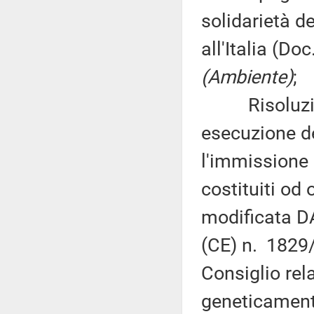
solidarietà d
all'Italia (Do
(Ambiente)
;
Risoluzione
esecuzione d
l'immissione 
costituiti od
modificata D
(CE) n. 1829
Consiglio rel
geneticamente