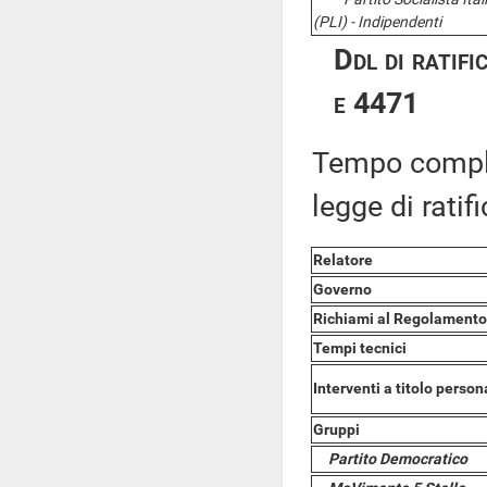
(PLI) - Indipendenti
Ddl di rati
e 4471
Tempo comple
legge di ratifi
Relatore
Governo
Richiami al Regolamento
Tempi tecnici
Interventi a titolo person
Gruppi
Partito Democratico