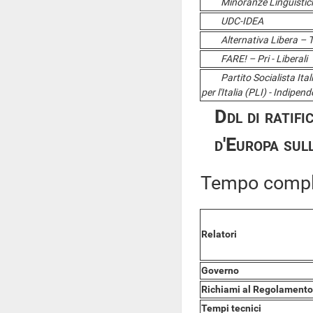
Minoranze Linguistic
UDC-IDEA
Alternativa Libera – Tutt
FARE! – Pri - Liberali
Partito Socialista Italia
per l'Italia (PLI) - Indipend
Ddl di ratif
d'Europa sul
Tempo comple
Relatori
Governo
Richiami al Regolamento
Tempi tecnici