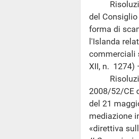
Risoluzione 
del Consiglio
forma di scam
l'Islanda rel
commerciali s
XII, n. 1274)
Risoluzione 
2008/52/CE d
del 21 maggio
mediazione in
«direttiva su