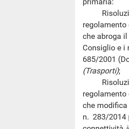
primaria:
Risoluzione 
regolamento 
che abroga i
Consiglio e i
685/2001 (Do
(Trasporti)
;
Risoluzione 
regolamento 
che modifica 
n. 283/2014 
connettività
i