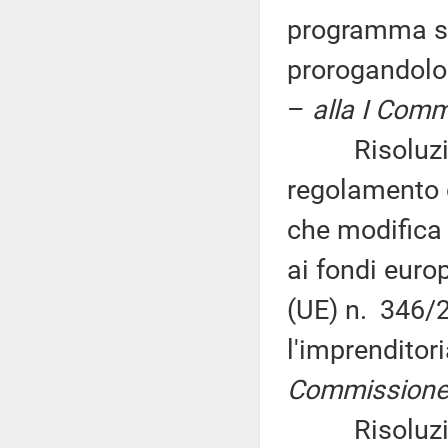
programma st
prorogandolo 
–
alla I Comm
Risoluzione 
regolamento 
che modifica 
ai fondi europ
(UE) n. 346/2
l'imprenditor
Commissione 
Risoluzione 