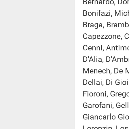
Bernardo, Dor
Bonifazi, Mic
Braga, Brambil
Capezzone, Ca
Cenni, Antimo 
D'Alia, D'Am
Menech, De Mi
Dellai, Di Gio
Fioroni, Greg
Garofani, Gell
Giancarlo Gior
Lorenzin, Losa