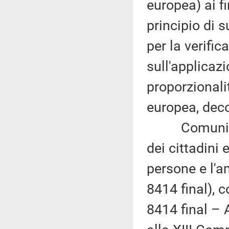
europea) ai fi
principio di s
per la verific
sull'applicazi
proporzionali
europea, dec
Comunicazio
dei cittadini 
persone e l'a
8414 final), 
8414 final – 