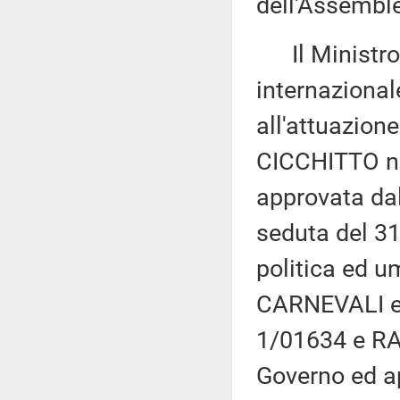
dell'Assembl
Il Ministro d
internazional
all'attuazion
CICCHITTO n.
approvata dal
seduta del 31
politica ed u
CARNEVALI ed
1/01634 e RA
Governo ed a