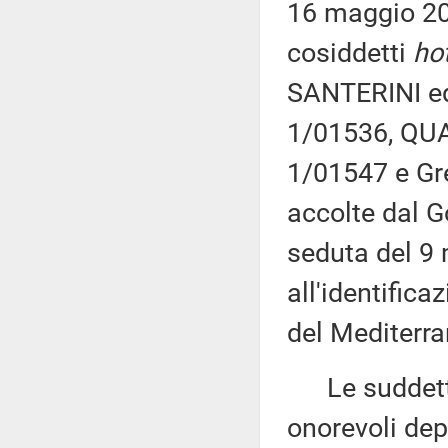
16 maggio 20
cosiddetti
ho
SANTERINI ed 
1/01536, QU
1/01547 e Gr
accolte dal G
seduta del 9 
all'identifica
del Mediterra
Le suddette 
onorevoli depu