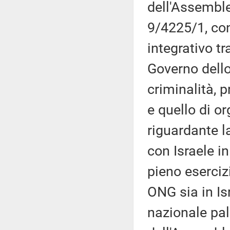
dell'Assembl
9/4225/1, con
integrativo tr
Governo dello 
criminalità, p
e quello di o
riguardante l
con Israele in
pieno esercizi
ONG sia in Isr
nazionale pal