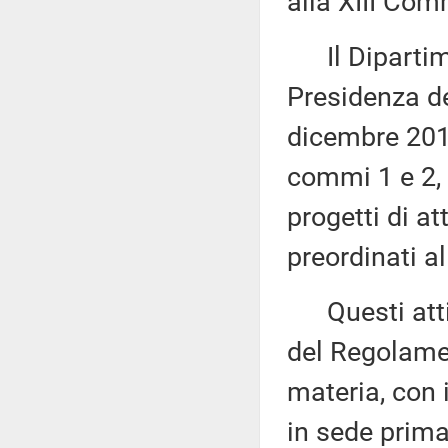
alla XIII Com
Il Dipartime
Presidenza de
dicembre 2017
commi 1 e 2, 
progetti di at
preordinati a
Questi atti s
del Regolame
materia, con 
in sede prima