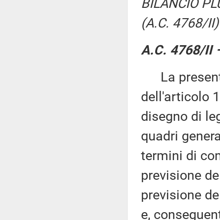
BILANCIO PL
(A.C. 4768/II)
A.C. 4768/II 
La presente 
dell'articolo 
disegno di le
quadri general
termini di co
previsione del
previsione de
e, conseguente