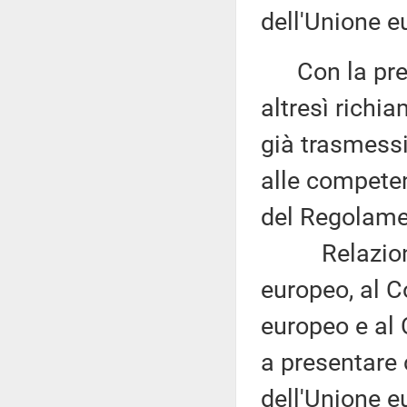
dell'Unione e
Con la prede
altresì richi
già trasmess
alle competen
del Regolame
Relazione d
europeo, al C
europeo e al 
a presentare 
dell'Unione eu