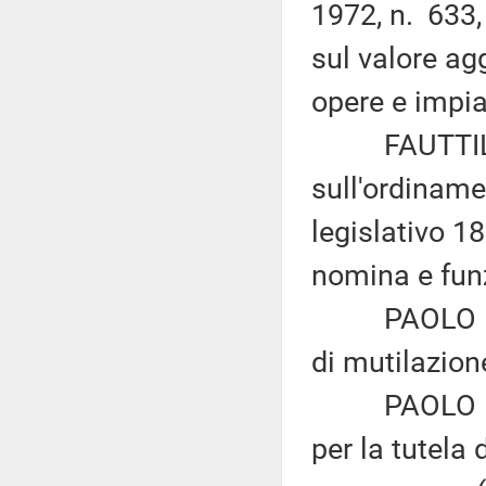
1972, n. 633, 
sul valore agg
opere e impia
FAUTTILLI: «
sull'ordinamen
legislativo 1
nomina e funz
PAOLO BERNI
di mutilazion
PAOLO BERNI
per la tutela 