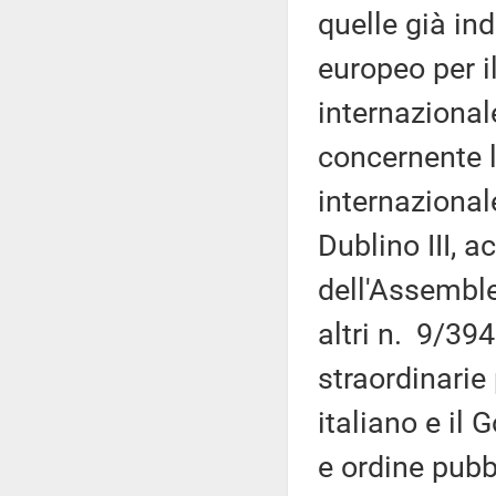
quelle già in
europeo per i
internazional
concernente l
internazional
Dublino III, a
dell'Assembl
altri n. 9/39
straordinarie 
italiano e il 
e ordine pubb