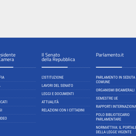
esidente
Il Senato
Parlamento.it
 Camera
della Repubblica
FIA
L'ISTITUZIONE
PARLAMENTO IN SEDUTA
COMUNE
A
LAVORI DEL SENATO
ORGANISMI BICAMERALI
LEGGI E DOCUMENTI
SEMESTRE UE
CATI
ATTUALITÀ
RAPPORTI INTERNAZIONA
SI
RELAZIONI CON I CITTADINI
POLO BIBLIOTECARIO
IDEO
PARLAMENTARE
NORMATTIVA: IL PORTAL
DELLA LEGGE VIGENTE