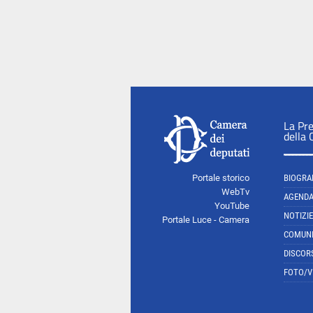
La Pr
della
Portale storico
BIOGRA
WebTv
AGEND
YouTube
NOTIZIE
Portale Luce - Camera
COMUNI
DISCOR
FOTO/V