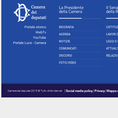
La Presidente
Il Sen
della Camera
della 
Portale storico
BIOGRAFIA
L'ISTITU
WebTv
AGENDA
LAVORI 
YouTube
NOTIZIE
LEGGI E
Portale Luce - Camera
COMUNICATI
ATTUALI
DISCORSI
RELAZIO
FOTO/VIDEO
Social media policy
Privacy
Mappa d
Camera dei deputati 2015 © Tutti i diritti riservati