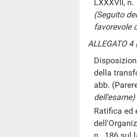
LXXXVII, n.
(Seguito de
favorevole 
ALLEGATO 4 (
Disposizion
della transf
abb. (Parer
dell'esame)
Ratifica ed
dell'Organi
n. 186 sul l