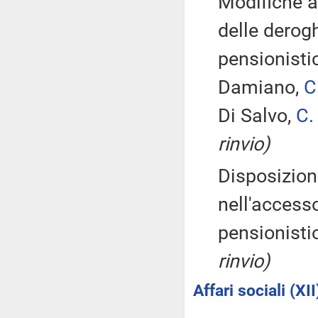
Modifiche al
delle derog
pensionisti
Damiano,
C
Di Salvo,
C.
rinvio)
Disposizioni
nell'accesso
pensionisti
rinvio)
Affari sociali (XII