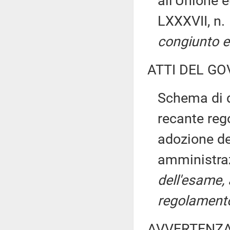
all'Unione 
LXXXVII, n.
congiunto e 
ATTI DEL GO
Schema di d
recante reg
adozione del
amministraz
dell'esame, 
regolamento
AVVERTENZ