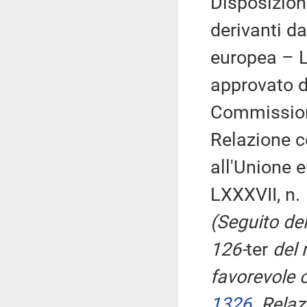
Disposizion
derivanti da
europea – 
approvato d
Commission
Relazione co
all'Unione 
LXXXVII, n.
(Seguito del
126-
ter
del 
favorevole 
1326
. Rela