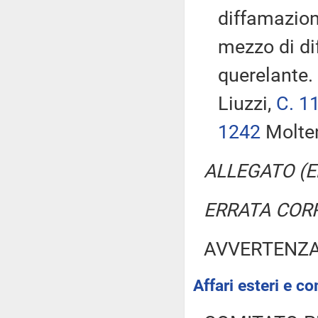
diffamazion
mezzo di dif
querelante.
Liuzzi,
C. 1
1242
Molte
ALLEGATO (E
ERRATA COR
AVVERTENZ
Affari esteri e co