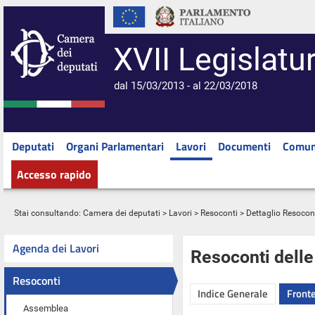
XVII Legislatu
dal 15/03/2013 - al 22/03/2018
Deputati
Organi Parlamentari
Lavori
Documenti
Comun
Accesso rapido
Stai consultando:
Camera dei deputati
>
Lavori
>
Resoconti
> Dettaglio Resocon
Agenda dei Lavori
Resoconti dell
Resoconti
Indice Generale
Fronte
Assemblea