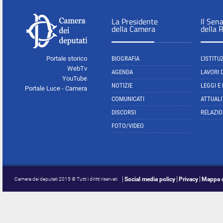
La Presidente
Il Sen
della Camera
della 
Portale storico
BIOGRAFIA
L'ISTITU
WebTv
AGENDA
LAVORI 
YouTube
NOTIZIE
LEGGI E
Portale Luce - Camera
COMUNICATI
ATTUALI
DISCORSI
RELAZIO
FOTO/VIDEO
Social media policy
Privacy
Mappa d
Camera dei deputati 2015 © Tutti i diritti riservati