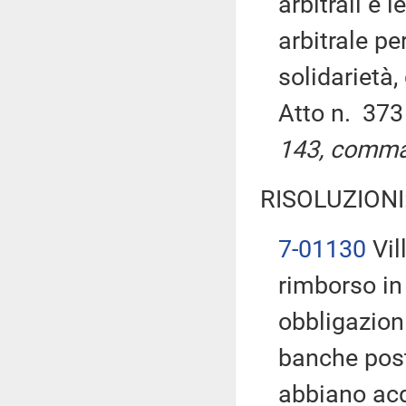
arbitrali e 
arbitrale pe
solidarietà,
Atto n. 37
143, comma 
RISOLUZIONI
7-01130
Vil
rimborso in 
obbligazion
banche post
abbiano acqu