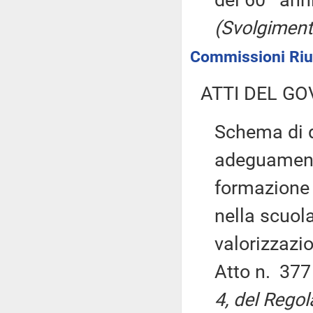
del 60
anni
(Svolgiment
Commissioni Riun
ATTI DEL GO
Schema di d
adeguamento
formazione i
nella scuol
valorizzazio
Atto n. 37
4, del Regol