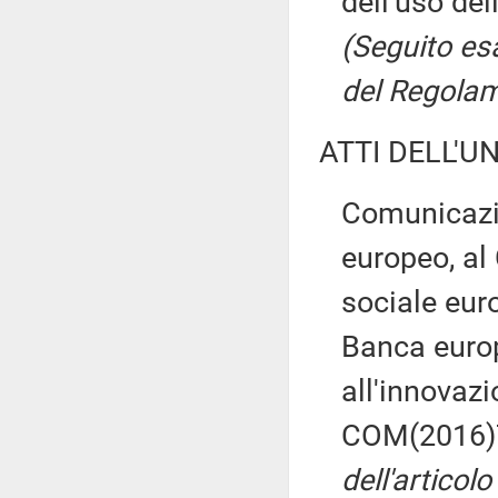
dell'uso del
(Seguito es
del Regolame
ATTI DELL'U
Comunicazi
europeo, al
sociale euro
Banca europ
all'innovazi
COM(2016)7
dell'articol