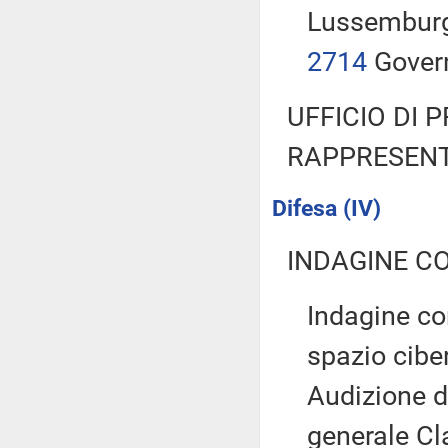
Lussemburgo
2714
Gover
UFFICIO DI 
RAPPRESENT
Difesa (IV)
INDAGINE C
Indagine con
spazio cibe
Audizione d
generale C