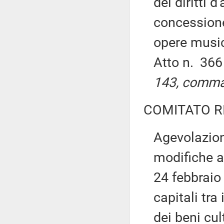
dei diritti d
concessione 
opere music
Atto n. 36
143, comma 
COMITATO R
Agevolazion
modifiche al
24 febbraio 
capitali tra
dei beni cul