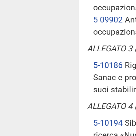
occupaziona
5-09902
Ant
occupaziona
ALLEGATO 3 (T
5-10186
Rig
Sanac e pro
suoi stabil
ALLEGATO 4 (T
5-10194
Sib
ricerca «Nu