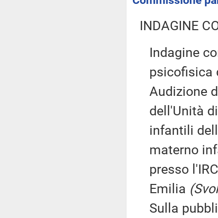
Commissione parl
INDAGINE C
Indagine con
psicofisica 
Audizione de
dell'Unità di
infantili de
materno infa
presso l'IR
Emilia
(Svo
Sulla pubbli