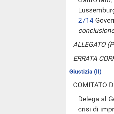
d'altro lato,
Lussemburgo
2714
Govern
conclusione
ALLEGATO (Pa
ERRATA COR
Giustizia (II)
COMITATO D
Delega al Go
crisi di im