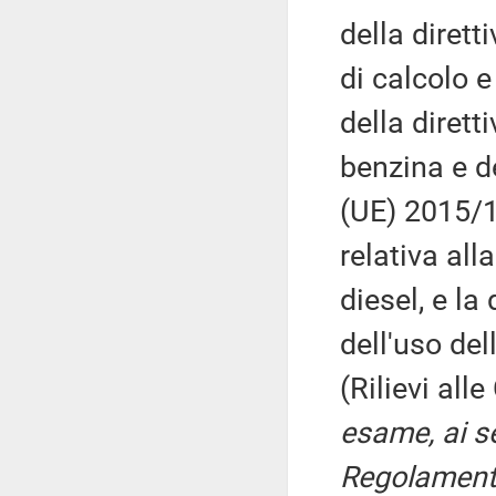
della dirett
di calcolo e
della dirett
benzina e de
(UE) 2015/1
relativa all
diesel, e l
dell'uso del
(Rilievi all
esame, ai se
Regolamento