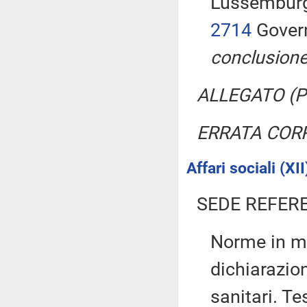
Lussemburgo
2714
Govern
conclusione
ALLEGATO (Pa
ERRATA COR
Affari sociali (XII
SEDE REFER
Norme in ma
dichiarazion
sanitari. Te