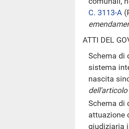
comunali, n
C. 3113-A
(
emendamen
ATTI DEL GO
Schema di d
sistema int
nascita sin
dell'articol
Schema di d
attuazione 
giudiziaria 