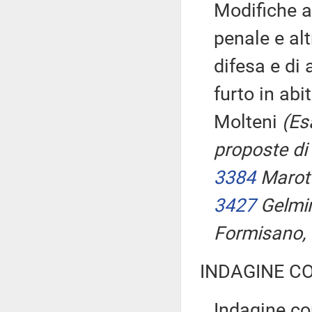
Modifiche a
penale e alt
difesa e di 
furto in abi
Molteni
(Es
proposte di
3384
Marot
3427
Gelmin
Formisano,
INDAGINE C
Indagine con