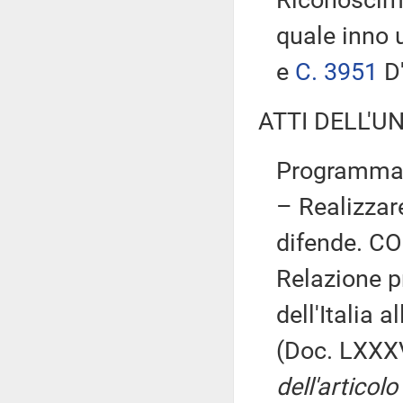
quale inno 
e
C. 3951
D'
ATTI DELL'U
Programma d
– Realizzar
difende. CO
Relazione p
dell'Italia 
(Doc. LXXXV
dell'articol