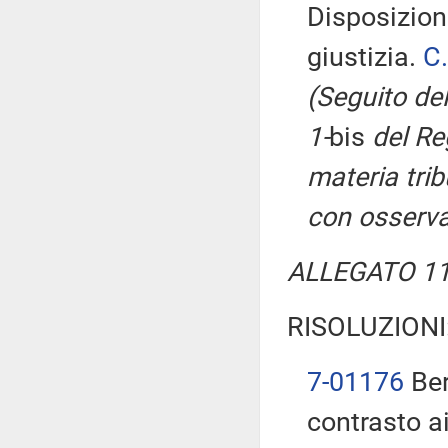
Disposizioni
giustizia.
C
(Seguito del
1-
bis
del Reg
materia trib
con osserva
ALLEGATO 11 
RISOLUZIONI
7-01176
Ber
contrasto ai