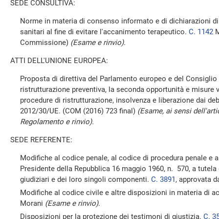
SEDE CONSULTIVA:
Norme in materia di consenso informato e di dichiarazioni di 
sanitari al fine di evitare l'accanimento terapeutico.
C. 1142
M
Commissione)
(Esame e rinvio).
ATTI DELL'UNIONE EUROPEA:
Proposta di direttiva del Parlamento europeo e del Consiglio 
ristrutturazione preventiva, la seconda opportunità e misure v
procedure di ristrutturazione, insolvenza e liberazione dai debi
2012/30/UE. (COM (2016) 723 final)
(Esame, ai sensi dell'art
Regolamento e rinvio).
SEDE REFERENTE:
Modifiche al codice penale, al codice di procedura penale e al
Presidente della Repubblica 16 maggio 1960, n. 570, a tutela d
giudiziari e dei loro singoli componenti.
C. 3891
, approvata 
Modifiche al codice civile e altre disposizioni in materia di 
Morani
(Esame e rinvio).
Disposizioni per la protezione dei testimoni di giustizia.
C. 3