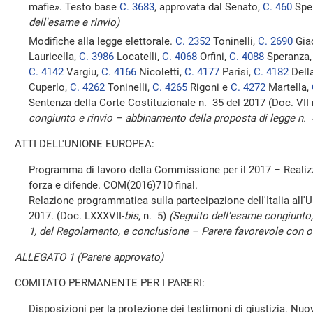
mafie». Testo base
C. 3683
, approvata dal Senato,
C. 460
Spe
dell'esame e rinvio)
Modifiche alla legge elettorale.
C. 2352
Toninelli,
C. 2690
Giac
Lauricella,
C. 3986
Locatelli,
C. 4068
Orfini,
C. 4088
Speranza
C. 4142
Vargiu,
C. 4166
Nicoletti,
C. 4177
Parisi,
C. 4182
Della
Cuperlo,
C. 4262
Toninelli,
C. 4265
Rigoni e
C. 4272
Martella,
Sentenza della Corte Costituzionale n. 35 del 2017 (Doc. VII
congiunto e rinvio – abbinamento della proposta di legge n.
ATTI DELL'UNIONE EUROPEA:
Programma di lavoro della Commissione per il 2017 – Realiz
forza e difende. COM(2016)710 final.
Relazione programmatica sulla partecipazione dell'Italia all'U
2017. (Doc. LXXXVII-
bis
, n. 5)
(Seguito dell'esame congiunto,
1, del Regolamento, e conclusione – Parere favorevole con o
ALLEGATO 1 (Parere approvato)
COMITATO PERMANENTE PER I PARERI:
Disposizioni per la protezione dei testimoni di giustizia. Nu