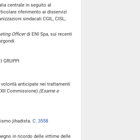
alia centrale in seguito al
icolare riferimento ai disservizi
ganizzazioni sindacali CGIL, CISL,
eting Officer
di ENI Spa, sui recenti
Burgondi
I GRUPPI
volontà anticipate nei trattamenti
a XII Commissione)
(Esame e
mismo jihadista.
C. 3558
egno in ricordo delle vittime delle