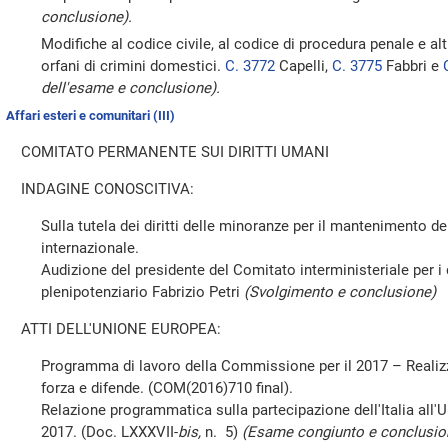
conclusione).
Modifiche al codice civile, al codice di procedura penale e alt
orfani di crimini domestici.
C. 3772
Capelli,
C. 3775
Fabbri e
dell'esame e conclusione).
Affari esteri e comunitari (III)
COMITATO PERMANENTE SUI DIRITTI UMANI
INDAGINE CONOSCITIVA:
Sulla tutela dei diritti delle minoranze per il mantenimento del
internazionale.
Audizione del presidente del Comitato interministeriale per i d
plenipotenziario Fabrizio Petri
(Svolgimento e conclusione)
ATTI DELL'UNIONE EUROPEA:
Programma di lavoro della Commissione per il 2017 – Realiz
forza e difende. (COM(2016)710 final).
Relazione programmatica sulla partecipazione dell'Italia all'U
2017. (Doc. LXXXVII-
bis,
n. 5)
(Esame congiunto e conclusion