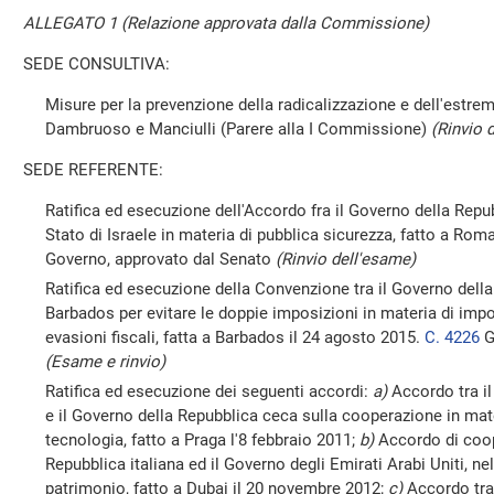
ALLEGATO 1 (Relazione approvata dalla Commissione)
SEDE CONSULTIVA:
Misure per la prevenzione della radicalizzazione e dell'estre
Dambruoso e Manciulli (Parere alla I Commissione)
(Rinvio 
SEDE REFERENTE:
Ratifica ed esecuzione dell'Accordo fra il Governo della Repub
Stato di Israele in materia di pubblica sicurezza, fatto a Rom
Governo, approvato dal Senato
(Rinvio dell'esame)
Ratifica ed esecuzione della Convenzione tra il Governo della 
Barbados per evitare le doppie imposizioni in materia di impos
evasioni fiscali, fatta a Barbados il 24 agosto 2015.
C. 4226
G
(Esame e rinvio)
Ratifica ed esecuzione dei seguenti accordi:
a)
Accordo tra il
e il Governo della Repubblica ceca sulla cooperazione in mater
tecnologia, fatto a Praga l'8 febbraio 2011;
b)
Accordo di coop
Repubblica italiana ed il Governo degli Emirati Arabi Uniti, nel
patrimonio, fatto a Dubai il 20 novembre 2012;
c)
Accordo tra 