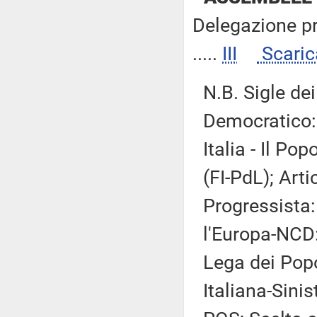
Delegazione p
.....
III
Scaric
N.B. Sigle de
Democratico:
Italia - Il Po
(FI-PdL); Art
Progressista:
l'Europa-NCD
Lega dei Popol
Italiana-Sinis