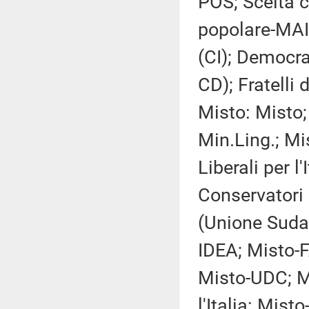
POS; Scelta c
popolare-MAIE
(CI); Democra
CD); Fratelli 
Misto: Misto;
Min.Ling.; Mis
Liberali per l
Conservatori 
(Unione Sudam
IDEA; Misto-F
Misto-UDC; Mi
l'Italia: Misto