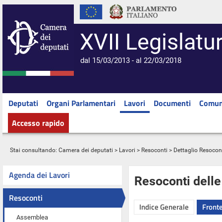
XVII Legislatu
dal 15/03/2013 - al 22/03/2018
Deputati
Organi Parlamentari
Lavori
Documenti
Comun
Accesso rapido
Stai consultando:
Camera dei deputati
>
Lavori
>
Resoconti
> Dettaglio Resocon
Agenda dei Lavori
Resoconti dell
Resoconti
Indice Generale
Fronte
Assemblea