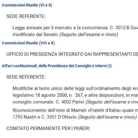
Commissioni Riunite (VI e X)
SEDE REFERENTE:
Legge annuale per il mercato e la concorrenza.
C. 3012-B
Gov
modificato dal Senato
(Seguito dell'esame e rinvio)
Commissioni Riunite (VIII e X)
UFFICIO DI PRESIDENZA INTEGRATO DAI RAPPRESENTANTI DE
Affari costituzionali, della Presidenza del Consiglio e Interni (I)
SEDE REFERENTE:
Modifiche al testo unico delle leggi sull'ordinamento degli enti
legislativo 18 agosto 2000, n. 267, e altre disposizioni, in ma
consiglio comunale.
C. 4002
Parisi
(Seguito dell'esame e rinv
Riconoscimento dell'inno di Mameli «Fratelli d'Italia» quale i
1793
Nastri e
C. 3951
D'Ottavio
(Seguito dell'esame e rinvio)
COMITATO PERMANENTE PER I PARERI: