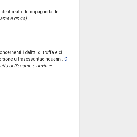
te il reato di propaganda del
same e rinvio)
cernenti i delitti di truffa e di
ersone ultrasessantacinquenni.
C.
uito dell'esame e rinvio –