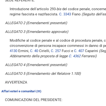
SEDE REFERENTE:
Introduzione dell'articolo 293-
bis
del codice penale, concernen
regime fascista e nazifascista.
C. 3343
Fiano
(Seguito dell'e
ALLEGATO 2 (Emendamenti presentati)
ALLEGATO 3 (Emendamento approvato)
Modifiche al codice penale e al codice di procedura penale, con
circonvenzione di persona incapace commessi in danno di p
4130
Ermini,
C. 40
Cirielli,
C. 257
Fucci e
C. 407
Caparini
(Seg
Abbinamento della proposta di legge
C. 4362
Ferraresi)
ALLEGATO 4 (Emendamenti presentati)
ALLEGATO 5 (Emendamento del Relatore 1.100)
AVVERTENZA
Affari esteri e comunitari (III)
COMUNICAZIONI DEL PRESIDENTE: