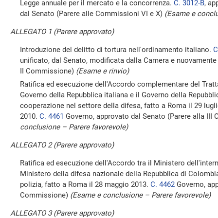
Legge annuale per il mercato e la concorrenza.
C. 3012-B
, ap
dal Senato (Parere alle Commissioni VI e X)
(Esame e conclu
ALLEGATO 1 (Parere approvato)
Introduzione del delitto di tortura nell'ordinamento italiano.
C
unificato, dal Senato, modificata dalla Camera e nuovamente 
II Commissione)
(Esame e rinvio)
Ratifica ed esecuzione dell'Accordo complementare del Tratta
Governo della Repubblica italiana e il Governo della Repubbli
cooperazione nel settore della difesa, fatto a Roma il 29 lugl
2010.
C. 4461
Governo, approvato dal Senato (Parere alla II
conclusione – Parere favorevole)
ALLEGATO 2 (Parere approvato)
Ratifica ed esecuzione dell'Accordo tra il Ministero dell'intern
Ministero della difesa nazionale della Repubblica di Colombi
polizia, fatto a Roma il 28 maggio 2013.
C. 4462
Governo, appr
Commissione)
(Esame e conclusione – Parere favorevole)
ALLEGATO 3 (Parere approvato)