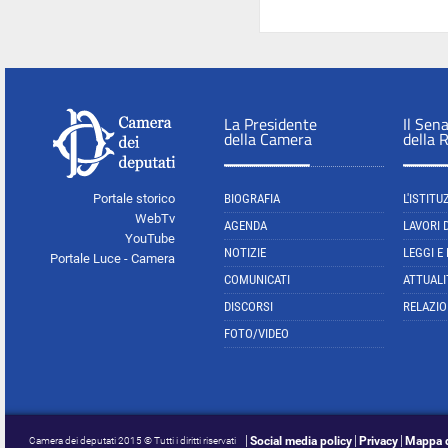
La Presidente
Il Sen
della Camera
della 
Portale storico
BIOGRAFIA
L'ISTITU
WebTv
AGENDA
LAVORI 
YouTube
NOTIZIE
LEGGI E
Portale Luce - Camera
COMUNICATI
ATTUALI
DISCORSI
RELAZIO
FOTO/VIDEO
Social media policy
Privacy
Mappa d
Camera dei deputati 2015 © Tutti i diritti riservati