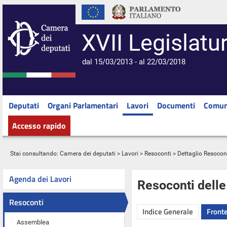
XVII Legislatu
dal 15/03/2013 - al 22/03/2018
Deputati
Organi Parlamentari
Lavori
Documenti
Comun
Accesso rapido
Stai consultando:
Camera dei deputati
>
Lavori
>
Resoconti
> Dettaglio Resocon
Agenda dei Lavori
Resoconti dell
Resoconti
Indice Generale
Fronte
Assemblea