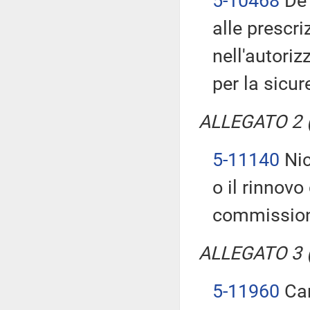
5-10468
De 
alle prescri
nell'autoriz
per la sicur
ALLEGATO 2 (T
5-11140
Nic
o il rinnovo
commission
ALLEGATO 3 (T
5-11960
Car