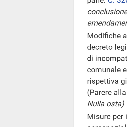
pane.
C. 32
conclusione
emendamen
Modifiche al
decreto leg
di incompati
comunale e 
rispettiva g
(Parere all
Nulla osta)
Misure per 