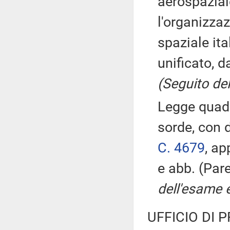
aerospazial
l'organizza
spaziale ita
unificato, 
(Seguito del
Legge quadro
sorde, con d
C. 4679
, ap
e abb. (Par
dell'esame e
UFFICIO DI 