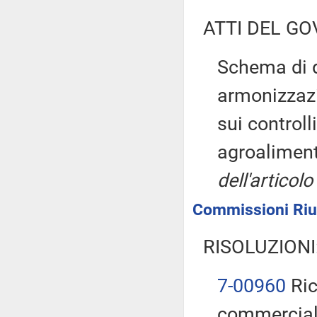
ATTI DEL GO
Schema di d
armonizzazi
sui controll
agroaliment
dell'artico
Commissioni Riun
RISOLUZIONI
7-00960
Ric
commercial