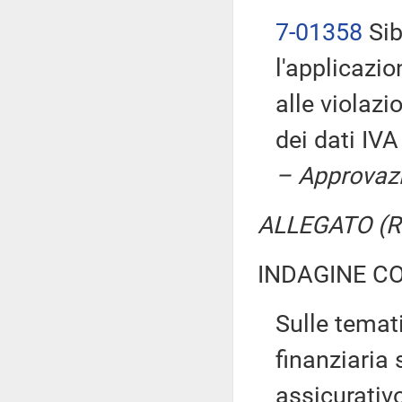
7-01358
Sib
l'applicazio
alle violazi
dei dati IV
– Approvazi
ALLEGATO (Ri
INDAGINE C
Sulle temati
finanziaria 
assicurativ