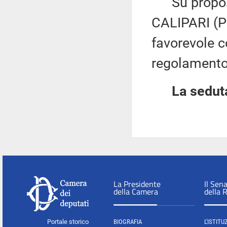
Su proposta
CALIPARI (PD
favorevole c
regolamento
La seduta
La Presidente
Il Sen
della Camera
della 
Portale storico
BIOGRAFIA
L'ISTITU