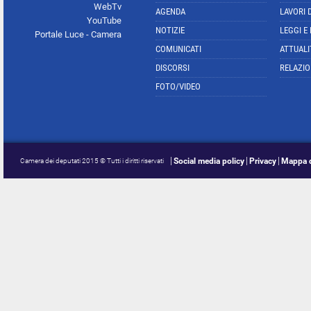
WebTv
AGENDA
LAVORI 
YouTube
NOTIZIE
LEGGI E
Portale Luce - Camera
COMUNICATI
ATTUALI
DISCORSI
RELAZIO
FOTO/VIDEO
Social media policy
Privacy
Mappa d
Camera dei deputati 2015 © Tutti i diritti riservati