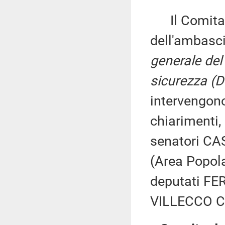
Il Comitato
dell'ambasc
generale del
sicurezza (D
intervengon
chiarimenti,
senatori CA
(Area Popol
deputati FE
VILLECCO C