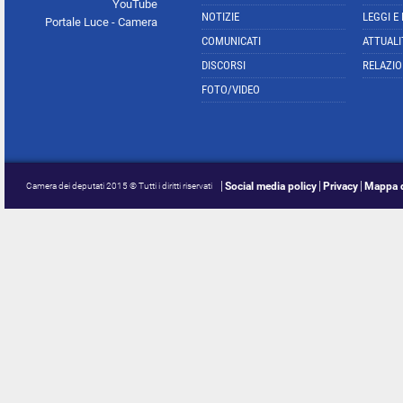
YouTube
NOTIZIE
LEGGI E
Portale Luce - Camera
COMUNICATI
ATTUALI
DISCORSI
RELAZIO
FOTO/VIDEO
Social media policy
Privacy
Mappa d
Camera dei deputati 2015 © Tutti i diritti riservati