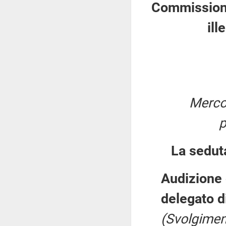
Commissione 
ill
Merco
p
La sedut
Audizione 
delegato d
(Svolgimen