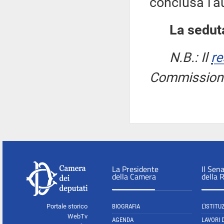
conclusa l'a
La seduta
N.B.: Il
re
Commissione 
La Presidente
Il Sen
della Camera
della 
Portale storico
BIOGRAFIA
L'ISTITU
WebTv
AGENDA
LAVORI 