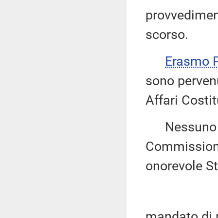
provvediment
scorso.
Erasmo
sono pervenu
Affari Costit
Nessuno chi
Commissione 
onorevole Ste
mandato di r