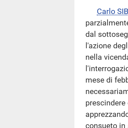
Carlo SI
parzialmente
dal sottose
l'azione degl
nella vicenda
l'interrogaz
mese di febb
necessariame
prescindere 
apprezzando 
consueto in s