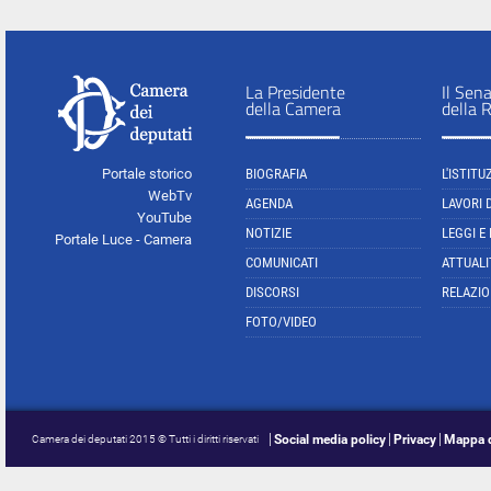
La Presidente
Il Sen
della Camera
della 
Portale storico
BIOGRAFIA
L'ISTITU
WebTv
AGENDA
LAVORI 
YouTube
NOTIZIE
LEGGI E
Portale Luce - Camera
COMUNICATI
ATTUALI
DISCORSI
RELAZIO
FOTO/VIDEO
Social media policy
Privacy
Mappa d
Camera dei deputati 2015 © Tutti i diritti riservati