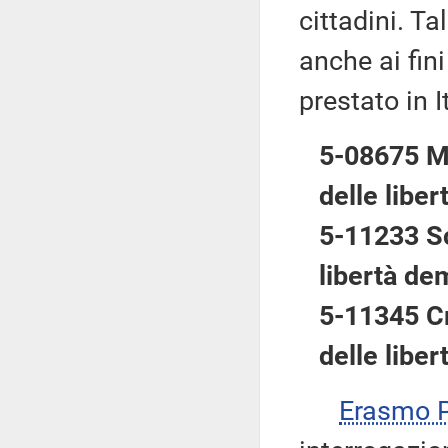
cittadini. Ta
anche ai fini
prestato in I
5-08675 Man
delle libe
5-11233 Sco
libertà de
5-11345 Cri
delle libe
Erasmo