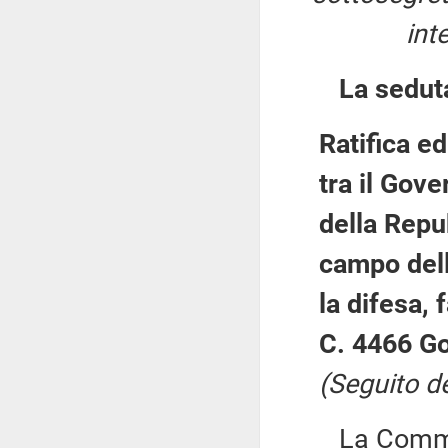
int
La sedut
Ratifica 
tra il Gove
della Repu
campo dell
la difesa,
C. 4466 Go
(Seguito d
La Commiss