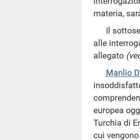
interrogazion
materia, sa
Il sottose
alle interrog
allegato
(ved
Manlio 
insoddisfatt
comprendendo
europea oggi
Turchia di Er
cui vengono i