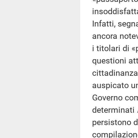
insoddisfatta
Infatti, seg
ancora notevo
i titolari d
questioni at
cittadinanza
auspicato un
Governo com
determinati
persistono de
compilazione