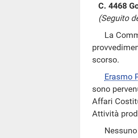
C. 4468 Go
(Seguito d
La Commiss
provvediment
scorso.
Erasmo
sono pervenu
Affari Costit
Attività prod
Nessuno chi