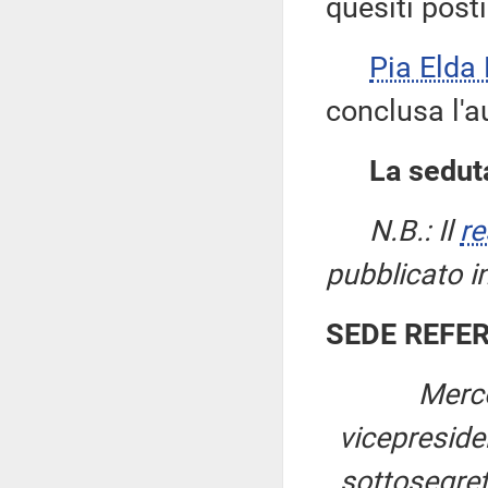
quesiti posti
Pia Elda
conclusa l'a
La seduta
N.B.: Il
re
pubblicato i
SEDE REFE
Merco
vicepresid
sottosegreta