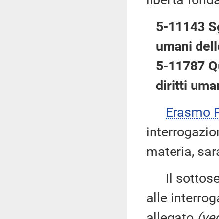
libertà fond
5-11143 Sg
umani dell
5-11787 Qu
diritti um
Erasmo
interrogazion
materia, sa
Il sottose
alle interrog
allegato
(ved