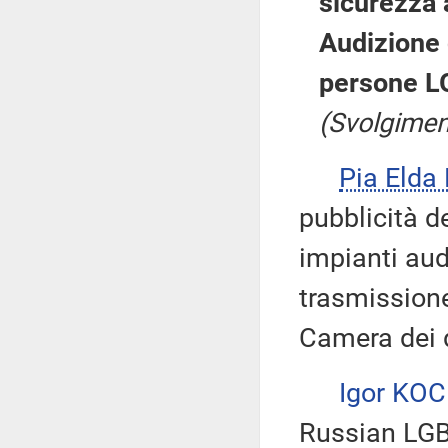
sicurezza a
Audizione d
persone LG
(Svolgimen
Pia Elda
pubblicità d
impianti audi
trasmissione
Camera dei d
Igor KO
Russian LGB