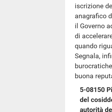
iscrizione de
anagrafico d
il Governo a
di accelerar
quando rigu
Segnala, inf
burocratiche
buona reputa
5-08150 Pin
del cosidd
autorità de