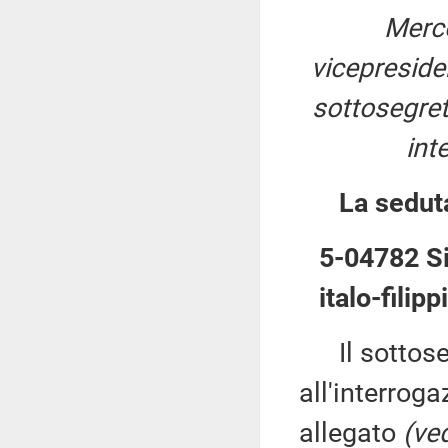
Merco
vicepresid
sottosegreta
int
La sedut
5-04782 Sib
italo-filip
Il sottose
all'interroga
allegato
(ved