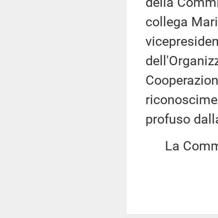
della Commi
collega Mari
vicepreside
dell'Organiz
Cooperazion
riconoscimen
profuso dall
La Commiss