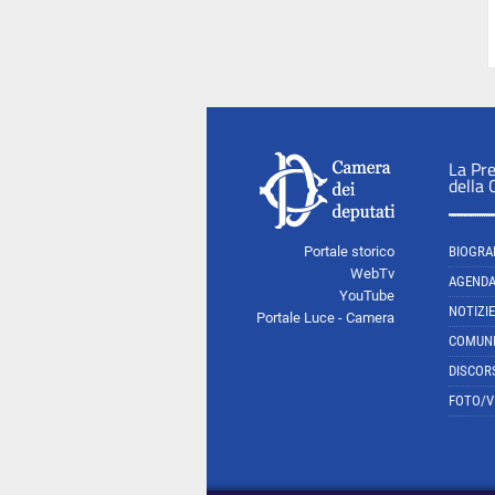
La Pr
della
Portale storico
BIOGRA
WebTv
AGEND
YouTube
NOTIZIE
Portale Luce - Camera
COMUNI
DISCOR
FOTO/V