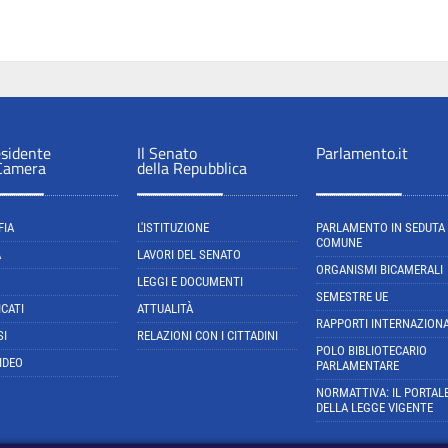
esidente
Il Senato
Parlamento.it
 Camera
della Repubblica
FIA
L'ISTITUZIONE
PARLAMENTO IN SEDUTA
COMUNE
A
LAVORI DEL SENATO
ORGANISMI BICAMERALI
LEGGI E DOCUMENTI
SEMESTRE UE
CATI
ATTUALITÀ
RAPPORTI INTERNAZIONA
SI
RELAZIONI CON I CITTADINI
POLO BIBLIOTECARIO
IDEO
PARLAMENTARE
NORMATTIVA: IL PORTAL
DELLA LEGGE VIGENTE