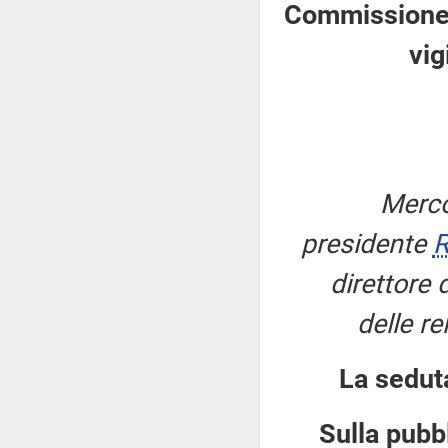
Commissione p
vig
Merco
presidente
R
direttore 
delle re
La sedut
Sulla pubbl