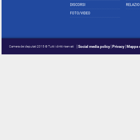
DISCORSI
RELAZIO
FOTO/VIDEO
Social media policy
Privacy
Mappa d
Camera dei deputati 2015 © Tutti i diritti riservati