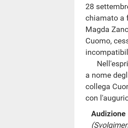
28 settembre
chiamato a f
Magda Zanon
Cuomo, cess
incompatibil
Nell'esprim
a nome degli
collega Cuom
con l'auguri
Audizione 
(Svolgimen