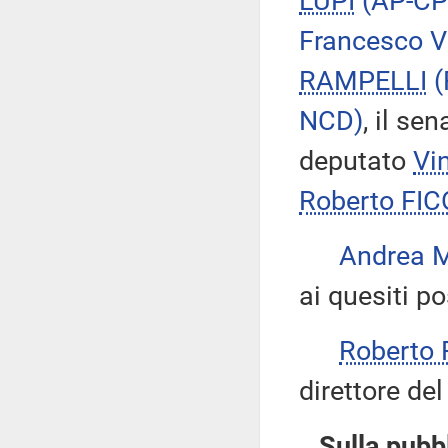
LUPI
(AP-CP
Francesco 
RAMPELLI
(
NCD)
, il se
deputato
Vi
Roberto FIC
Andrea 
ai quesiti po
Roberto 
direttore de
Sulla pubbl