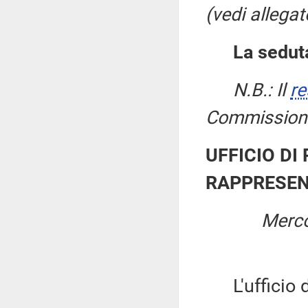
(vedi allegat
La seduta
N.B.: Il
re
Commissione 
UFFICIO DI
RAPPRESEN
Merco
L'ufficio di