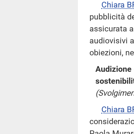
Chiara 
pubblicità d
assicurata a
audiovisivi 
obiezioni, ne
Audizione 
sostenibil
(Svolgimen
Chiara 
considerazio
Paola Muraro