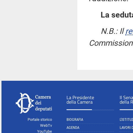
La seduta
N.B.: Il
re
Commissione 
La Presidente
Il Sen
della Camera
della 
Portale storico
BIOGRAFIA
L'ISTITU
WebTv
AGENDA
LAVORI 
YouTube