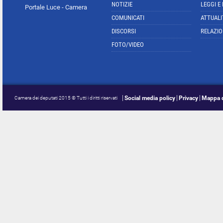
NOTIZIE
LEGGI E
Portale Luce - Camera
COMUNICATI
ATTUALI
DISCORSI
RELAZIO
FOTO/VIDEO
Social media policy
Privacy
Mappa d
Camera dei deputati 2015 © Tutti i diritti riservati