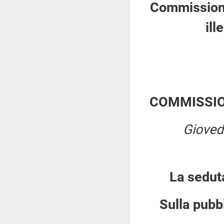
Commissione 
ill
COMMISSIO
Gioved
La sedut
Sulla pubbl