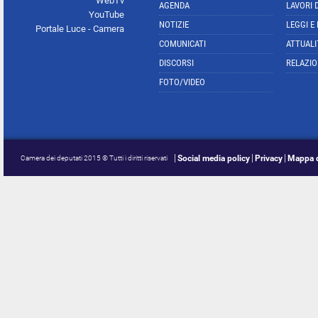
WebTv
AGENDA
LAVORI 
YouTube
NOTIZIE
LEGGI E
Portale Luce - Camera
COMUNICATI
ATTUALI
DISCORSI
RELAZIO
FOTO/VIDEO
Social media policy
Privacy
Mappa d
Camera dei deputati 2015 © Tutti i diritti riservati