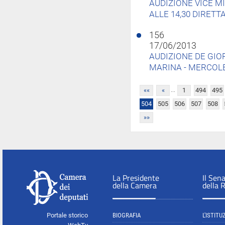
AUDIZIONE VICE M
ALLE 14,30 DIRETT
156
17/06/2013
AUDIZIONE DE GIO
MARINA - MERCOLE
...
««
«
1
494
495
504
505
506
507
508
»»
La Presidente
Il Sen
della Camera
della 
Portale storico
BIOGRAFIA
L'ISTITU