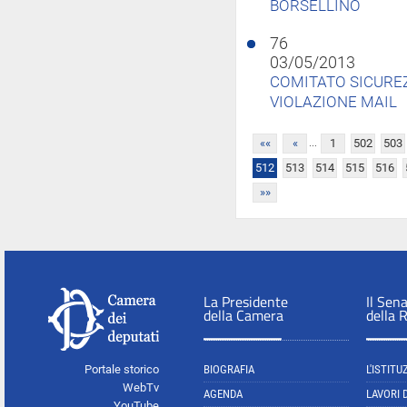
BORSELLINO
76
03/05/2013
COMITATO SICURE
VIOLAZIONE MAIL
...
««
«
1
502
503
512
513
514
515
516
»»
La Presidente
Il Sen
della Camera
della 
Portale storico
BIOGRAFIA
L'ISTITU
WebTv
AGENDA
LAVORI 
YouTube