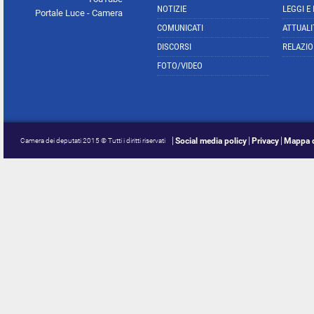
NOTIZIE
LEGGI E
Portale Luce - Camera
COMUNICATI
ATTUALI
DISCORSI
RELAZIO
FOTO/VIDEO
Social media policy
Privacy
Mappa d
Camera dei deputati 2015 © Tutti i diritti riservati