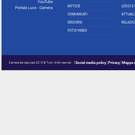
YouTube
NOTIZIE
LEGGI E
Portale Luce - Camera
COMUNICATI
ATTUALI
DISCORSI
RELAZIO
FOTO/VIDEO
Social media policy
Privacy
Mappa d
Camera dei deputati 2015 © Tutti i diritti riservati