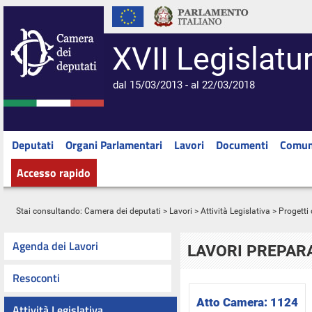
XVII Legislatu
dal 15/03/2013 - al 22/03/2018
Deputati
Organi Parlamentari
Lavori
Documenti
Comun
Accesso rapido
Stai consultando:
Camera dei deputati
>
Lavori
>
Attività Legislativa
>
Progetti 
Agenda dei Lavori
LAVORI PREPARA
Resoconti
Atto Camera:
1124
Attività Legislativa