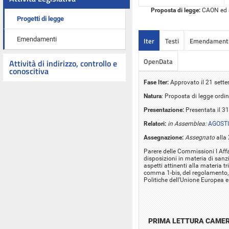
Proposta di legge:
CAON ed al
Progetti di legge
Emendamenti
Iter
Testi
Emendament
OpenData
Attività di indirizzo, controllo e
conoscitiva
Fase Iter:
Approvato il 21 sette
Natura
: Proposta di legge ordin
Presentazione:
Presentata il 3
Relatori:
in Assemblea:
AGOSTI
Assegnazione:
Assegnato
alla 
Parere delle Commissioni I Affar
disposizioni in materia di sanzi
aspetti attinenti alla materia tr
comma 1-bis, del regolamento, re
Politiche dell'Unione Europea 
PRIMA LETTURA CAME