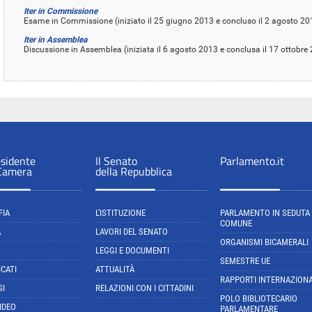
Iter in Commissione
Esame in Commissione (iniziato il 25 giugno 2013 e concluso il 2 agosto 20
Iter in Assemblea
Discussione in Assemblea (iniziata il 6 agosto 2013 e conclusa il 17 ottobre
esidente
Il Senato
Parlamento.it
 Camera
della Repubblica
FIA
L'ISTITUZIONE
PARLAMENTO IN SEDUTA
COMUNE
A
LAVORI DEL SENATO
ORGANISMI BICAMERALI
LEGGI E DOCUMENTI
SEMESTRE UE
CATI
ATTUALITÀ
RAPPORTI INTERNAZIONA
SI
RELAZIONI CON I CITTADINI
POLO BIBLIOTECARIO
IDEO
PARLAMENTARE