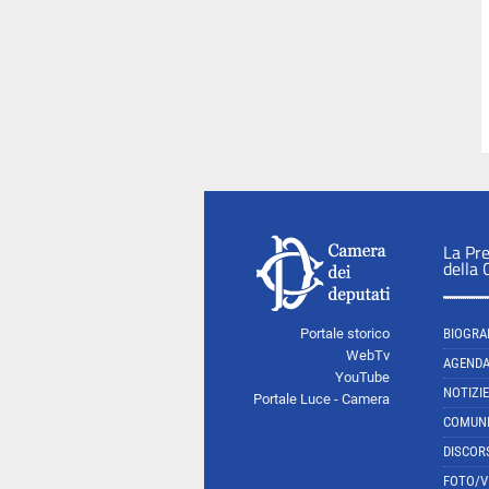
La Pr
della
Portale storico
BIOGRA
WebTv
AGEND
YouTube
NOTIZIE
Portale Luce - Camera
COMUNI
DISCOR
FOTO/V