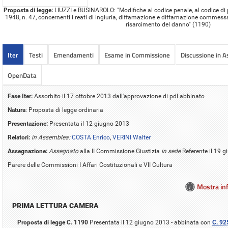
Proposta di legge:
LIUZZI e BUSINAROLO: "Modifiche al codice penale, al codice di p
1948, n. 47, concernenti i reati di ingiuria, diffamazione e diffamazione commess
risarcimento del danno" (1190)
Iter
Testi
Emendamenti
Esame in Commissione
Discussione in 
OpenData
Fase Iter:
Assorbito il 17 ottobre 2013 dall'approvazione di pdl abbinato
Natura
: Proposta di legge ordinaria
Presentazione:
Presentata il 12 giugno 2013
Relatori:
in Assemblea:
COSTA Enrico
,
VERINI Walter
Assegnazione:
Assegnato
alla II Commissione Giustizia
in sede
Referente il 19 
Parere delle Commissioni I Affari Costituzionali e VII Cultura
Mostra inf
PRIMA LETTURA CAMERA
Proposta di legge C. 1190
Presentata il 12 giugno 2013 - abbinata con
C. 92