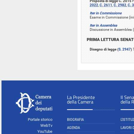
Proposta di legge C. 2015
P
2022
,
C. 2611
,
C. 2982
,
C. 
Iter in Commissione
Esame in Commissione (iniz
Iter in Assemblea
Discussione in Assemblea (i
PRIMA LETTURA SENA
Disegno di legge (
S. 2947
)
T
La Presidente
Il Sen
della Camera
della 
Portale storico
BIOGRAFIA
L'ISTITU
WebTv
AGENDA
LAVORI 
YouTube