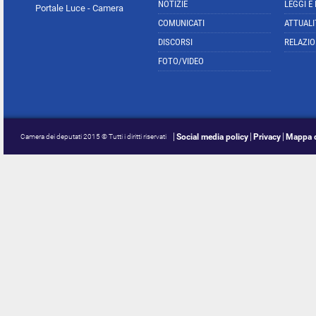
NOTIZIE
LEGGI E
Portale Luce - Camera
COMUNICATI
ATTUALI
DISCORSI
RELAZIO
FOTO/VIDEO
Social media policy
Privacy
Mappa d
Camera dei deputati 2015 © Tutti i diritti riservati