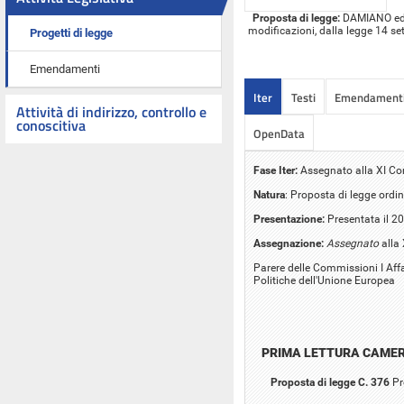
Proposta di legge:
DAMIANO ed al
modificazioni, dalla legge 14 se
Progetti di legge
Emendamenti
Iter
Testi
Emendament
Attività di indirizzo, controllo e
conoscitiva
OpenData
Fase Iter:
Assegnato alla XI C
Natura
: Proposta di legge ordin
Presentazione:
Presentata il 2
Assegnazione:
Assegnato
alla
Parere delle Commissioni I Affari
Politiche dell'Unione Europea
PRIMA LETTURA CAME
Proposta di legge C. 376
Pr