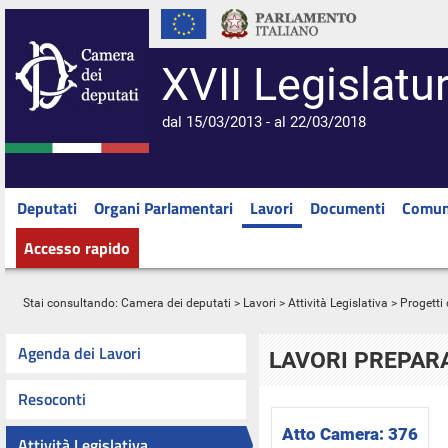
XVII Legislatu
dal 15/03/2013 - al 22/03/2018
Deputati
Organi Parlamentari
Lavori
Documenti
Comun
Accesso rapido
Stai consultando:
Camera dei deputati
>
Lavori
>
Attività Legislativa
>
Progetti 
Agenda dei Lavori
LAVORI PREPARA
Resoconti
Atto Camera:
376
Attività Legislativa