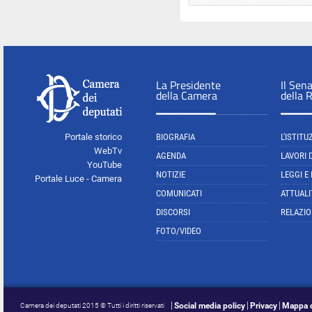
La Presidente
Il Sen
della Camera
della 
Portale storico
BIOGRAFIA
L'ISTITU
WebTv
AGENDA
LAVORI 
YouTube
NOTIZIE
LEGGI E
Portale Luce - Camera
COMUNICATI
ATTUALI
DISCORSI
RELAZIO
FOTO/VIDEO
Social media policy
Privacy
Mappa d
Camera dei deputati 2015 © Tutti i diritti riservati