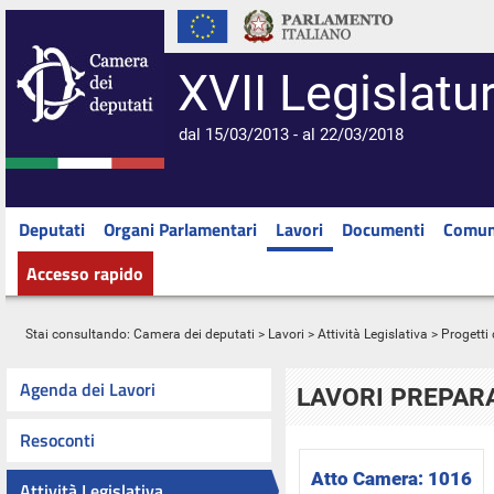
XVII Legislatu
dal 15/03/2013 - al 22/03/2018
Deputati
Organi Parlamentari
Lavori
Documenti
Comun
Accesso rapido
Stai consultando:
Camera dei deputati
>
Lavori
>
Attività Legislativa
>
Progetti 
Agenda dei Lavori
LAVORI PREPARA
Resoconti
Atto Camera:
1016
Attività Legislativa