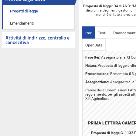
Proposta di legge:
DAMIANO: "Modi
disciplina degli enti gestori d
Progetti di legge
nonché di tutela previde
Emendamenti
Iter
Testi
Emendament
Attività di indirizzo, controllo e
conoscitiva
OpenData
Fase Iter:
Assegnato alla XI C
Natura
: Proposta di legge ordin
Presentazione:
Presentata il 3
Assegnazione:
Assegnato
alla
Parere delle Commissioni I Affar
regolamento, per gli aspetti atti
XIII Agricoltura
PRIMA LETTURA CAME
Proposta di legge C. 1132
P