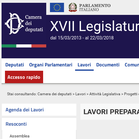
XVII Legislatu
dal 15/03/2013 - al 22/03/2018
Deputati
Organi Parlamentari
Lavori
Documenti
Comun
Accesso rapido
Stai consultando:
Camera dei deputati
>
Lavori
>
Attività Legislativa
>
Progetti 
Agenda dei Lavori
LAVORI PREPARA
Resoconti
Assemblea