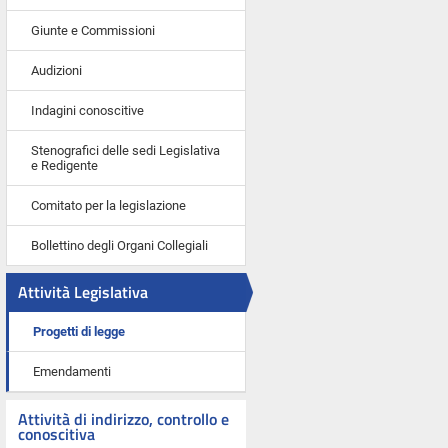
Giunte e Commissioni
Audizioni
Indagini conoscitive
Stenografici delle sedi Legislativa
e Redigente
Comitato per la legislazione
Bollettino degli Organi Collegiali
Attività Legislativa
Progetti di legge
Emendamenti
Attività di indirizzo, controllo e
conoscitiva