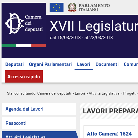
XVII Legislatu
dal 15/03/2013 - al 22/03/2018
Deputati
Organi Parlamentari
Lavori
Documenti
Comun
Accesso rapido
Stai consultando:
Camera dei deputati
>
Lavori
>
Attività Legislativa
>
Progetti 
Agenda dei Lavori
LAVORI PREPARA
Resoconti
Atto Camera:
1624
Attività Legislativa