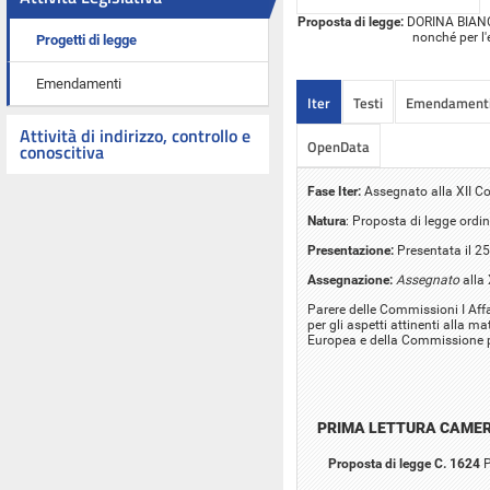
Proposta di legge:
DORINA BIANCHI:
nonché per l'
Progetti di legge
Emendamenti
Iter
Testi
Emendament
Attività di indirizzo, controllo e
OpenData
conoscitiva
Fase Iter:
Assegnato alla XII Co
Natura
: Proposta di legge ordin
Presentazione:
Presentata il 2
Assegnazione:
Assegnato
alla 
Parere delle Commissioni I Affa
per gli aspetti attinenti alla ma
Europea e della Commissione pa
PRIMA LETTURA CAME
Proposta di legge C. 1624
P