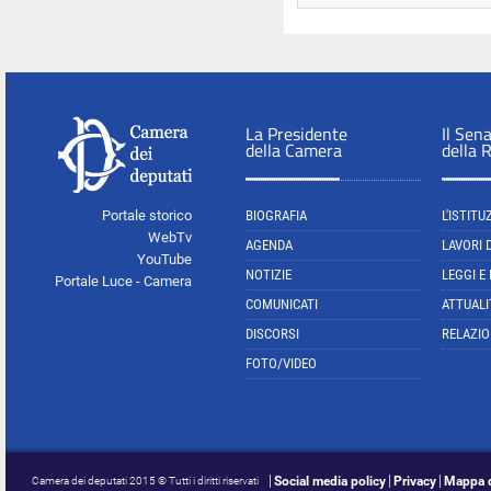
La Presidente
Il Sen
della Camera
della 
Portale storico
BIOGRAFIA
L'ISTITU
WebTv
AGENDA
LAVORI 
YouTube
NOTIZIE
LEGGI E
Portale Luce - Camera
COMUNICATI
ATTUALI
DISCORSI
RELAZIO
FOTO/VIDEO
Social media policy
Privacy
Mappa d
Camera dei deputati 2015 © Tutti i diritti riservati