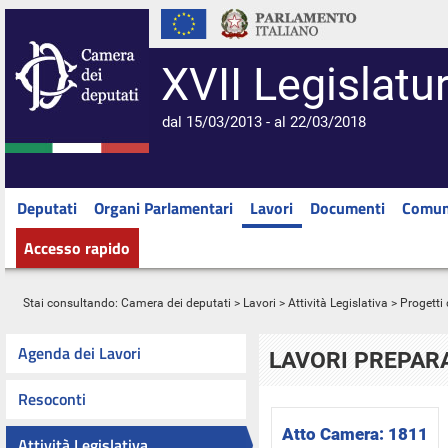
XVII Legislatu
dal 15/03/2013 - al 22/03/2018
Deputati
Organi Parlamentari
Lavori
Documenti
Comun
Accesso rapido
Stai consultando:
Camera dei deputati
>
Lavori
>
Attività Legislativa
>
Progetti 
Agenda dei Lavori
LAVORI PREPARA
Resoconti
Atto Camera:
1811
Attività Legislativa