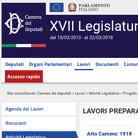
XVII Legislatu
dal 15/03/2013 - al 22/03/2018
Deputati
Organi Parlamentari
Lavori
Documenti
Comun
Accesso rapido
Stai consultando:
Camera dei deputati
>
Lavori
>
Attività Legislativa
>
Progetti 
Agenda dei Lavori
LAVORI PREPARA
Resoconti
Atto Camera:
1918
Attività Legislativa