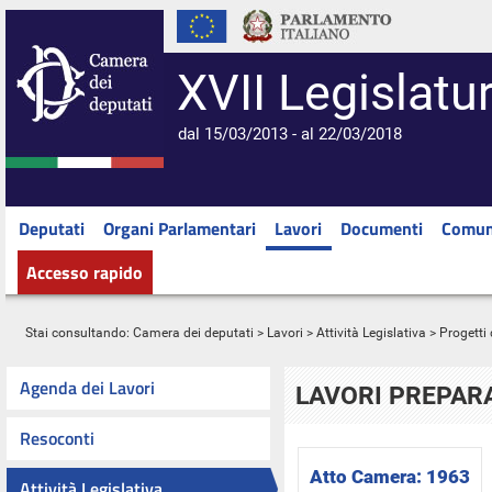
XVII Legislatu
dal 15/03/2013 - al 22/03/2018
Deputati
Organi Parlamentari
Lavori
Documenti
Comun
Accesso rapido
Stai consultando:
Camera dei deputati
>
Lavori
>
Attività Legislativa
>
Progetti 
Agenda dei Lavori
LAVORI PREPARA
Resoconti
Atto Camera:
1963
Attività Legislativa