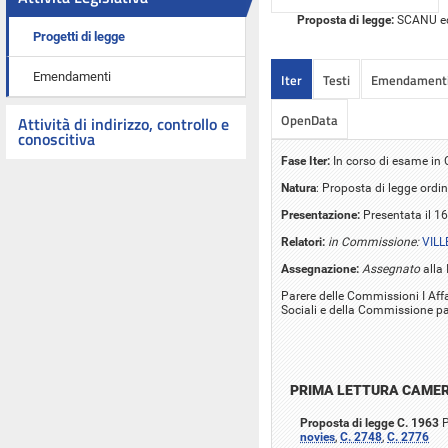
Proposta di legge:
SCANU ed a
Progetti di legge
Emendamenti
Iter
Testi
Emendament
OpenData
Attività di indirizzo, controllo e
conoscitiva
Fase Iter:
In corso di esame i
Natura
: Proposta di legge ordin
Presentazione:
Presentata il 1
Relatori:
in Commissione:
VILL
Assegnazione:
Assegnato
alla
Parere delle Commissioni I Affari
Sociali e della Commissione pa
PRIMA LETTURA CAME
Proposta di legge C. 1963
P
novies
,
C. 2748
,
C. 2776