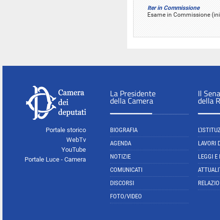
Iter in Commissione
Esame in Commissione (ini
La Presidente
Il Sen
della Camera
della 
Portale storico
BIOGRAFIA
L'ISTITU
WebTv
AGENDA
LAVORI 
YouTube
NOTIZIE
LEGGI E
Portale Luce - Camera
COMUNICATI
ATTUALI
DISCORSI
RELAZIO
FOTO/VIDEO