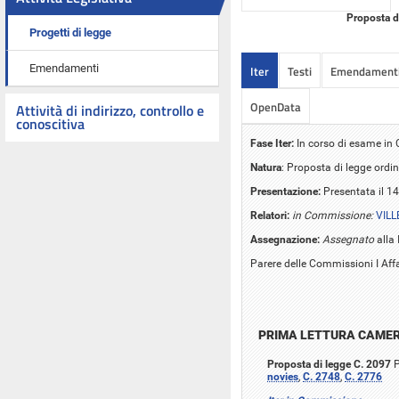
Proposta di
Progetti di legge
Emendamenti
Iter
Testi
Emendament
OpenData
Attività di indirizzo, controllo e
conoscitiva
Fase Iter:
In corso di esame i
Natura
: Proposta di legge ordin
Presentazione:
Presentata il 1
Relatori:
in Commissione:
VILL
Assegnazione:
Assegnato
alla
Parere delle Commissioni I Affari
PRIMA LETTURA CAME
Proposta di legge C. 2097
P
novies
,
C. 2748
,
C. 2776