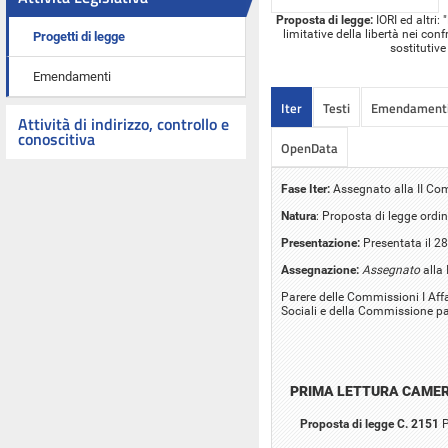
Proposta di legge:
IORI ed altri:
limitative della libertà nei co
Progetti di legge
sostitutiv
Emendamenti
Iter
Testi
Emendament
Attività di indirizzo, controllo e
conoscitiva
OpenData
Fase Iter:
Assegnato alla II Co
Natura
: Proposta di legge ordin
Presentazione:
Presentata il 2
Assegnazione:
Assegnato
alla 
Parere delle Commissioni I Affari
Sociali e della Commissione pa
PRIMA LETTURA CAME
Proposta di legge C. 2151
P